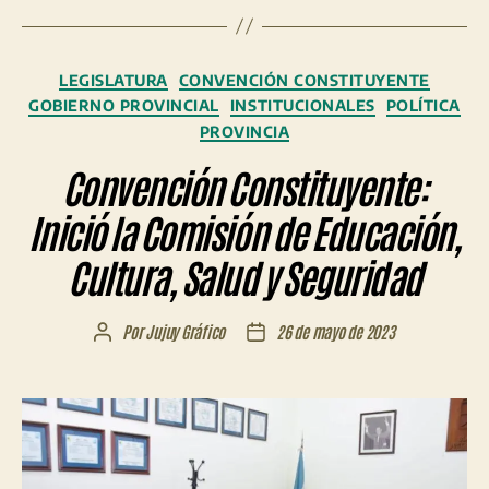
Categorías
LEGISLATURA
CONVENCIÓN CONSTITUYENTE
GOBIERNO PROVINCIAL
INSTITUCIONALES
POLÍTICA
PROVINCIA
Convención Constituyente:
Inició la Comisión de Educación,
Cultura, Salud y Seguridad
Por
Jujuy Gráfico
26 de mayo de 2023
Autor
Fecha
de
de
la
la
entrada
entrada