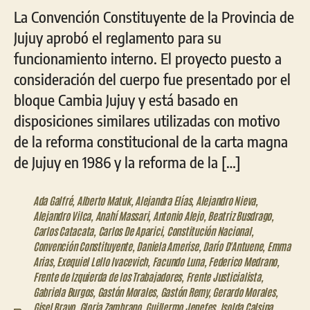
La Convención Constituyente de la Provincia de
Jujuy aprobó el reglamento para su
funcionamiento interno. El proyecto puesto a
consideración del cuerpo fue presentado por el
bloque Cambia Jujuy y está basado en
disposiciones similares utilizadas con motivo
de la reforma constitucional de la carta magna
de Jujuy en 1986 y la reforma de la […]
Ada Galfré
,
Alberto Matuk
,
Alejandra Elías
,
Alejandro Nieva
,
Alejandro Vilca
,
Anahí Massari
,
Antonio Alejo
,
Beatriz Busdrago
,
Carlos Catacata
,
Carlos De Aparici
,
Constitución Nacional
,
Convención Constituyente
,
Daniela Amerise
,
Darío D'Antuene
,
Emma
Arias
,
Exequiel Lello Ivacevich
,
Facundo Luna
,
Federico Medrano
,
Frente de Izquierda de los Trabajadores
,
Frente Justicialista
,
Gabriela Burgos
,
Gastón Morales
,
Gastón Remy
,
Gerardo Morales
,
Gisel Bravo
,
Gloria Zambrano
,
Guillermo Jenefes
,
Isolda Calsina
,