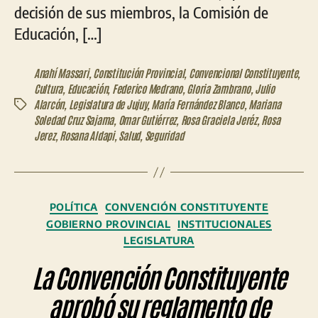
decisión de sus miembros, la Comisión de
Educación, […]
Anahí Massari
,
Constitución Provincial
,
Convencional Constituyente
,
Cultura
,
Educación
,
Federico Medrano
,
Gloria Zambrano
,
Julio
Alarcón
,
Legislatura de Jujuy
,
María Fernández Blanco
,
Mariana
Etiquetas
Soledad Cruz Sajama
,
Omar Gutiérrez
,
Rosa Graciela Jeréz
,
Rosa
Jerez
,
Rosana Aldapi
,
Salud
,
Seguridad
Categorías
POLÍTICA
CONVENCIÓN CONSTITUYENTE
GOBIERNO PROVINCIAL
INSTITUCIONALES
LEGISLATURA
La Convención Constituyente
aprobó su reglamento de