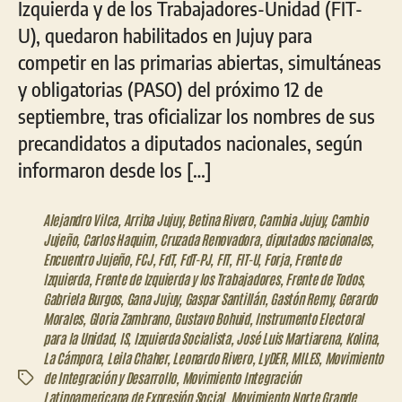
Izquierda y de los Trabajadores-Unidad (FIT-
U), quedaron habilitados en Jujuy para
competir en las primarias abiertas, simultáneas
y obligatorias (PASO) del próximo 12 de
septiembre, tras oficializar los nombres de sus
precandidatos a diputados nacionales, según
informaron desde los […]
Alejandro Vilca
,
Arriba Jujuy
,
Betina Rivero
,
Cambia Jujuy
,
Cambio
Jujeño
,
Carlos Haquim
,
Cruzada Renovadora
,
diputados nacionales
,
Encuentro Jujeño
,
FCJ
,
FdT
,
FdT-PJ
,
FIT
,
FIT-U
,
Forja
,
Frente de
Izquierda
,
Frente de Izquierda y los Trabajadores
,
Frente de Todos
,
Gabriela Burgos
,
Gana Jujuy
,
Gaspar Santillán
,
Gastón Remy
,
Gerardo
Morales
,
Gloria Zambrano
,
Gustavo Bohuid
,
Instrumento Electoral
para la Unidad
,
IS
,
Izquierda Socialista
,
José Luis Martiarena
,
Kolina
,
La Cámpora
,
Leila Chaher
,
Leonardo Rivero
,
LyDER
,
MILES
,
Movimiento
de Integración y Desarrollo
,
Movimiento Integración
Etiquetas
Latinoamericana de Expresión Social
,
Movimiento Norte Grande
,