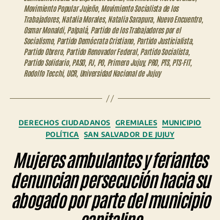
Movimiento Popular Jujeño
,
Movimiento Socialista de los
Trabajadores
,
Natalia Morales
,
Natalia Sarapura
,
Nuevo Encuentro
,
Osmar Monaldi
,
Palpalá
,
Partido de los Trabajadores por el
Socialismo
,
Partido Demócrata Cristiano
,
Partido Justicialista
,
Partido Obrero
,
Partido Renovador Federal
,
Partido Socialista
,
Partido Solidario
,
PASO
,
PJ
,
PO
,
Primero Jujuy
,
PRO
,
PTS
,
PTS-FIT
,
Rodolfo Tecchi
,
UCR
,
Universidad Nacional de Jujuy
Categorías
DERECHOS CIUDADANOS
GREMIALES
MUNICIPIO
POLÍTICA
SAN SALVADOR DE JUJUY
Mujeres ambulantes y feriantes
denuncian persecución hacia su
abogado por parte del municipio
capitalino