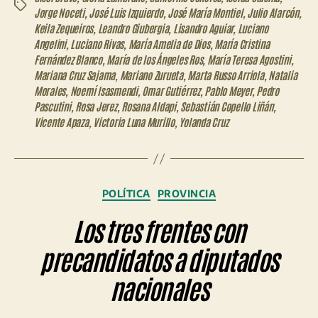
Etiquetas
Jorge Noceti
,
José Luis Izquierdo
,
José María Montiel
,
Julio Alarcón
,
Keila Zequeiros
,
Leandro Giubergia
,
Lisandro Aguiar
,
Luciano
Angelini
,
Luciano Rivas
,
María Amelia de Dios
,
María Cristina
Fernández Blanco
,
María de los Ángeles Ros
,
María Teresa Agostini
,
Mariana Cruz Sajama
,
Mariano Zurueta
,
Marta Russo Arriola
,
Natalia
Morales
,
Noemí Isasmendi
,
Omar Gutiérrez
,
Pablo Meyer
,
Pedro
Pascutini
,
Rosa Jerez
,
Rosana Aldapi
,
Sebastián Copello Liñán
,
Vicente Apaza
,
Victoria Luna Murillo
,
Yolanda Cruz
Categorías
POLÍTICA
PROVINCIA
Los tres frentes con
precandidatos a diputados
nacionales