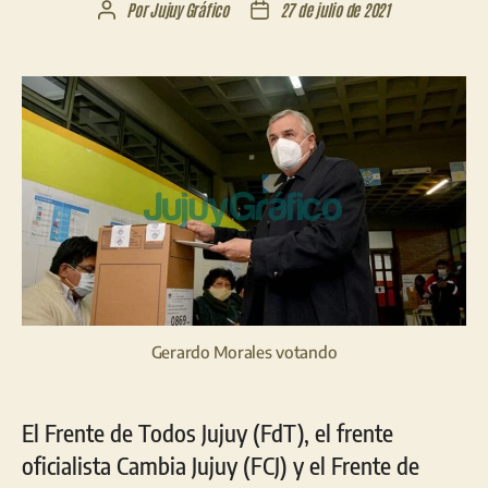
Por
Jujuy Gráfico
27 de julio de 2021
Autor
Fecha
de
de
la
la
entrada
entrada
Gerardo Morales votando
El Frente de Todos Jujuy (FdT), el frente
oficialista Cambia Jujuy (FCJ) y el Frente de