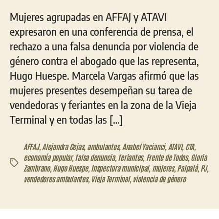
Mujeres agrupadas en AFFAJ y ATAVI
expresaron en una conferencia de prensa, el
rechazo a una falsa denuncia por violencia de
género contra el abogado que las representa,
Hugo Huespe. Marcela Vargas afirmó que las
mujeres presentes desempeñan su tarea de
vendedoras y feriantes en la zona de la Vieja
Terminal y en todas las […]
AFFAJ
,
Alejandra Cejas
,
ambulantes
,
Anabel Yacianci
,
ATAVI
,
CTA
,
economía popular
,
falsa denuncia
,
feriantes
,
Frente de Todos
,
Gloria
Etiquetas
Zambrano
,
Hugo Huespe
,
inspectora municipal
,
mujeres
,
Palpalá
,
PJ
,
vendedores ambulantes
,
Vieja Terminal
,
violencia de género