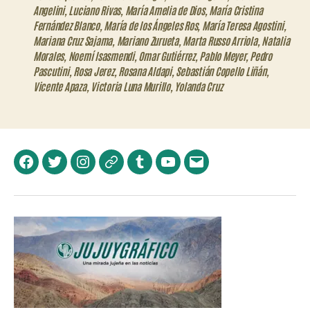
Angelini
,
Luciano Rivas
,
María Amelia de Dios
,
María Cristina
Fernández Blanco
,
María de los Ángeles Ros
,
María Teresa Agostini
,
Mariana Cruz Sajama
,
Mariano Zurueta
,
Marta Russo Arriola
,
Natalia
Morales
,
Noemí Isasmendi
,
Omar Gutiérrez
,
Pablo Meyer
,
Pedro
Pascutini
,
Rosa Jerez
,
Rosana Aldapi
,
Sebastián Copello Liñán
,
Vicente Apaza
,
Victoria Luna Murillo
,
Yolanda Cruz
Facebook
Twitter
Instagram
Telegram
Tumblr
YouTube
Correo
electrónico