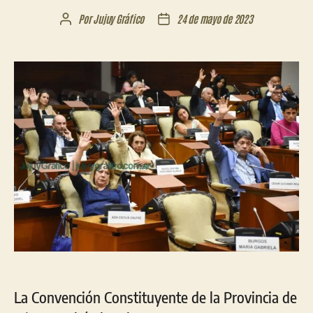
Por
Jujuy Gráfico
24 de mayo de 2023
Autor
Fecha
de
de
la
la
entrada
entrada
La Convención Constituyente de la Provincia de