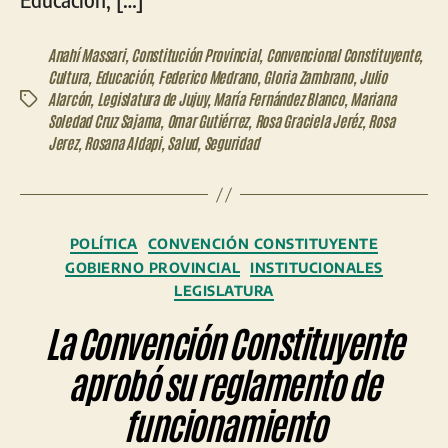
Anahí Massari
,
Constitución Provincial
,
Convencional Constituyente
,
Cultura
,
Educación
,
Federico Medrano
,
Gloria Zambrano
,
Julio
Alarcón
,
Legislatura de Jujuy
,
María Fernández Blanco
,
Mariana
Etiquetas
Soledad Cruz Sajama
,
Omar Gutiérrez
,
Rosa Graciela Jeréz
,
Rosa
Jerez
,
Rosana Aldapi
,
Salud
,
Seguridad
Categorías
POLÍTICA
CONVENCIÓN CONSTITUYENTE
GOBIERNO PROVINCIAL
INSTITUCIONALES
LEGISLATURA
La Convención Constituyente
aprobó su reglamento de
funcionamiento