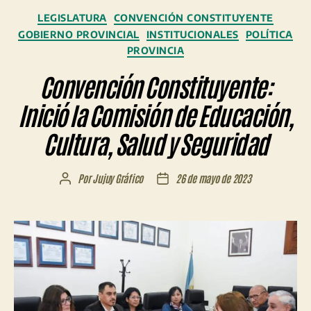
Categorías
LEGISLATURA
CONVENCIÓN CONSTITUYENTE
GOBIERNO PROVINCIAL
INSTITUCIONALES
POLÍTICA
PROVINCIA
Convención Constituyente:
Inició la Comisión de Educación,
Cultura, Salud y Seguridad
Por
Jujuy Gráfico
26 de mayo de 2023
Autor
Fecha
de
de
la
la
entrada
entrada