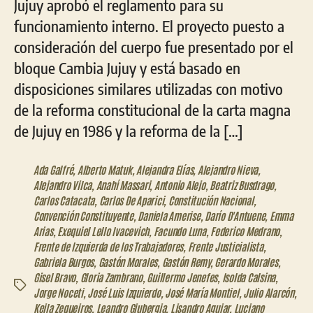
Jujuy aprobó el reglamento para su
funcionamiento interno. El proyecto puesto a
consideración del cuerpo fue presentado por el
bloque Cambia Jujuy y está basado en
disposiciones similares utilizadas con motivo
de la reforma constitucional de la carta magna
de Jujuy en 1986 y la reforma de la […]
Ada Galfré
,
Alberto Matuk
,
Alejandra Elías
,
Alejandro Nieva
,
Alejandro Vilca
,
Anahí Massari
,
Antonio Alejo
,
Beatriz Busdrago
,
Carlos Catacata
,
Carlos De Aparici
,
Constitución Nacional
,
Convención Constituyente
,
Daniela Amerise
,
Darío D'Antuene
,
Emma
Arias
,
Exequiel Lello Ivacevich
,
Facundo Luna
,
Federico Medrano
,
Frente de Izquierda de los Trabajadores
,
Frente Justicialista
,
Gabriela Burgos
,
Gastón Morales
,
Gastón Remy
,
Gerardo Morales
,
Gisel Bravo
,
Gloria Zambrano
,
Guillermo Jenefes
,
Isolda Calsina
,
Etiquetas
Jorge Noceti
,
José Luis Izquierdo
,
José María Montiel
,
Julio Alarcón
,
Keila Zequeiros
,
Leandro Giubergia
,
Lisandro Aguiar
,
Luciano