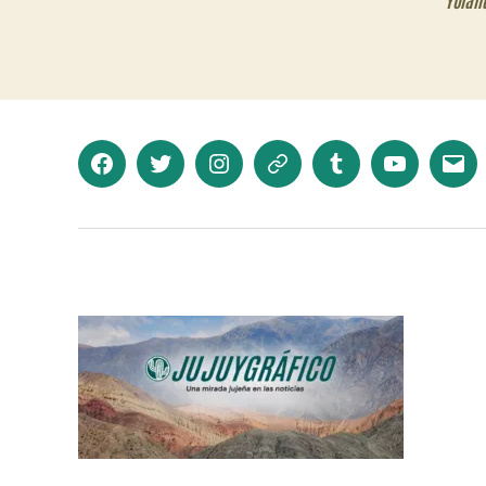
Facebook
Twitter
Instagram
Telegram
Tumblr
YouTube
Corr
elec