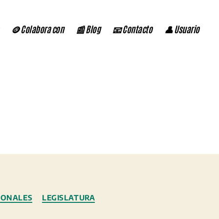
🪙 Colabora con
📰 Blog
📧 Contacto
👤 Usuario
IONALES
LEGISLATURA