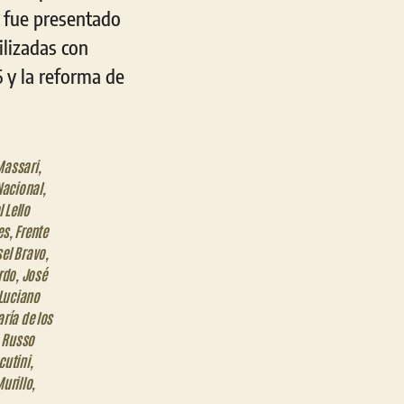
o fue presentado
ilizadas con
 y la reforma de
Massari
,
Nacional
,
 Lello
es
,
Frente
sel Bravo
,
rdo
,
José
Luciano
ría de los
 Russo
cutini
,
Murillo
,