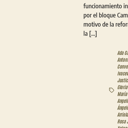
funcionamiento in
por el bloque Camb
motivo de la refor
la […]
Ada Ga
Antoni
Conve
Ivacev
Justic
Glori
Etiquetas
María
Angeli
Ángel
Arriol
Rosa J
Yolan