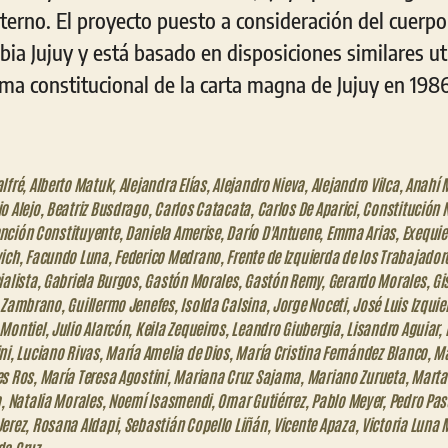
terno. El proyecto puesto a consideración del cuerp
ia Jujuy y está basado en disposiciones similares ut
ma constitucional de la carta magna de Jujuy en 1986
lfré
,
Alberto Matuk
,
Alejandra Elías
,
Alejandro Nieva
,
Alejandro Vilca
,
Anahí 
o Alejo
,
Beatriz Busdrago
,
Carlos Catacata
,
Carlos De Aparici
,
Constitución 
nción Constituyente
,
Daniela Amerise
,
Darío D'Antuene
,
Emma Arias
,
Exequiel
ich
,
Facundo Luna
,
Federico Medrano
,
Frente de Izquierda de los Trabajador
ialista
,
Gabriela Burgos
,
Gastón Morales
,
Gastón Remy
,
Gerardo Morales
,
Gi
a Zambrano
,
Guillermo Jenefes
,
Isolda Calsina
,
Jorge Noceti
,
José Luis Izquie
 Montiel
,
Julio Alarcón
,
Keila Zequeiros
,
Leandro Giubergia
,
Lisandro Aguiar
,
ni
,
Luciano Rivas
,
María Amelia de Dios
,
María Cristina Fernández Blanco
,
Ma
es Ros
,
María Teresa Agostini
,
Mariana Cruz Sajama
,
Mariano Zurueta
,
Marta
a
,
Natalia Morales
,
Noemí Isasmendi
,
Omar Gutiérrez
,
Pablo Meyer
,
Pedro Pas
erez
,
Rosana Aldapi
,
Sebastián Copello Liñán
,
Vicente Apaza
,
Victoria Luna 
da Cruz