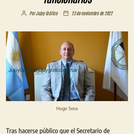
Por
Jujuy Gráfico
23 de noviembre de 2022
Autor
Fecha
de
de
la
la
entrada
entrada
Hugo Sosa
Tras hacerse público que el Secretario de