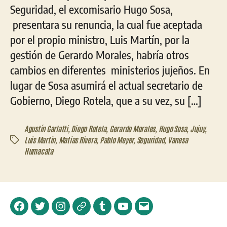
Seguridad, el excomisario Hugo Sosa,
presentara su renuncia, la cual fue aceptada
por el propio ministro, Luis Martín, por la
gestión de Gerardo Morales, habría otros
cambios en diferentes ministerios jujeños. En
lugar de Sosa asumirá el actual secretario de
Gobierno, Diego Rotela, que a su vez, su […]
Agustín Garlatti
,
Diego Rotela
,
Gerardo Morales
,
Hugo Sosa
,
Jujuy
,
Luis Martín
,
Matías Rivera
,
Pablo Meyer
,
Seguridad
,
Vanesa
Etiquetas
Humacata
Facebook
Twitter
Instagram
Telegram
Tumblr
YouTube
Correo
electrónico