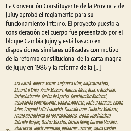
La Convención Constituyente de la Provincia de
Jujuy aprobó el reglamento para su
funcionamiento interno. El proyecto puesto a
consideración del cuerpo fue presentado por el
bloque Cambia Jujuy y está basado en
disposiciones similares utilizadas con motivo
de la reforma constitucional de la carta magna
de Jujuy en 1986 y la reforma de la […]
Ada Galfré
,
Alberto Matuk
,
Alejandra Elías
,
Alejandro Nieva
,
Alejandro Vilca
,
Anahí Massari
,
Antonio Alejo
,
Beatriz Busdrago
,
Carlos Catacata
,
Carlos De Aparici
,
Constitución Nacional
,
Convención Constituyente
,
Daniela Amerise
,
Darío D'Antuene
,
Emma
Arias
,
Exequiel Lello Ivacevich
,
Facundo Luna
,
Federico Medrano
,
Frente de Izquierda de los Trabajadores
,
Frente Justicialista
,
Gabriela Burgos
,
Gastón Morales
,
Gastón Remy
,
Gerardo Morales
,
Gisel Bravo
,
Gloria Zambrano
,
Guillermo Jenefes
,
Isolda Calsina
,