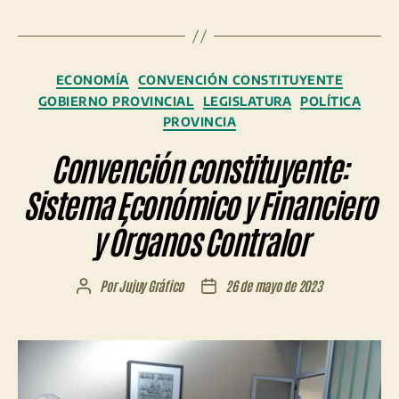
Categorías
ECONOMÍA
CONVENCIÓN CONSTITUYENTE
GOBIERNO PROVINCIAL
LEGISLATURA
POLÍTICA
PROVINCIA
Convención constituyente:
Sistema Económico y Financiero
y Órganos Contralor
Por
Jujuy Gráfico
26 de mayo de 2023
Autor
Fecha
de
de
la
la
entrada
entrada