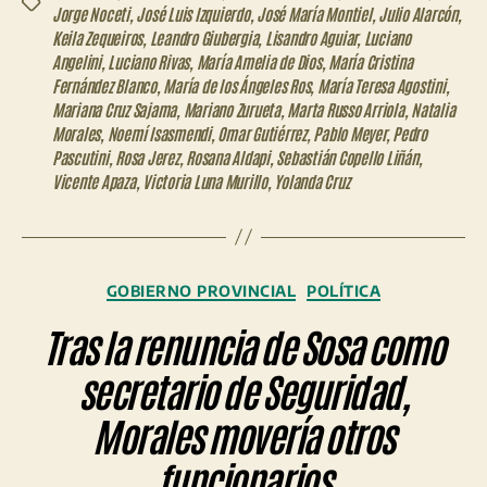
Etiquetas
Jorge Noceti
,
José Luis Izquierdo
,
José María Montiel
,
Julio Alarcón
,
Keila Zequeiros
,
Leandro Giubergia
,
Lisandro Aguiar
,
Luciano
Angelini
,
Luciano Rivas
,
María Amelia de Dios
,
María Cristina
Fernández Blanco
,
María de los Ángeles Ros
,
María Teresa Agostini
,
Mariana Cruz Sajama
,
Mariano Zurueta
,
Marta Russo Arriola
,
Natalia
Morales
,
Noemí Isasmendi
,
Omar Gutiérrez
,
Pablo Meyer
,
Pedro
Pascutini
,
Rosa Jerez
,
Rosana Aldapi
,
Sebastián Copello Liñán
,
Vicente Apaza
,
Victoria Luna Murillo
,
Yolanda Cruz
Categorías
GOBIERNO PROVINCIAL
POLÍTICA
Tras la renuncia de Sosa como
secretario de Seguridad,
Morales movería otros
funcionarios