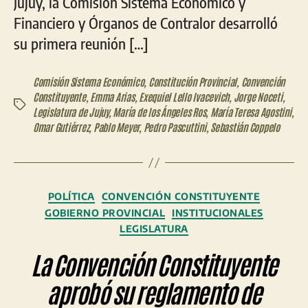
Jujuy, la Comisión Sistema Económico y
Financiero y Órganos de Contralor desarrolló
su primera reunión […]
Comisión Sistema Económico
,
Constitución Provincial
,
Convención
Constituyente
,
Emma Arias
,
Exequiel Lello Ivacevich
,
Jorge Noceti
,
Etiquetas
Legislatura de Jujuy
,
María de los Ángeles Ros
,
María Teresa Agostini
,
Omar Gutiérrez
,
Pablo Meyer
,
Pedro Pascuttini
,
Sebastián Coppelo
Categorías
POLÍTICA
CONVENCIÓN CONSTITUYENTE
GOBIERNO PROVINCIAL
INSTITUCIONALES
LEGISLATURA
La Convención Constituyente
aprobó su reglamento de