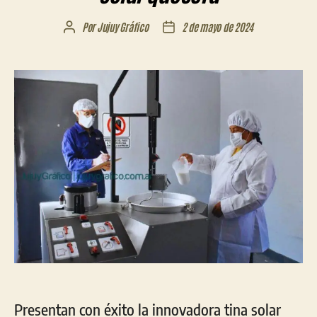
Por
Jujuy Gráfico
2 de mayo de 2024
Autor
Fecha
de
de
la
la
entrada
entrada
Presentan con éxito la innovadora tina solar