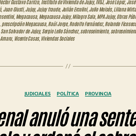
éctor Gustavo Carrizo
,
Instituto de Vivienda de Jujuy
,
IVUJ
,
José López
,
José
ú
,
Juan Giusti
,
Jujuy
,
Jujuy fraude
,
Julián Ercolini
,
Julio Moisés
,
Liliana Mirt
osentini
,
Megacausa
,
Megacausa Jujuy
,
Milagro Sala
,
MPA Jujuy
,
Obras Públ
,
prescripción Megacausa
,
Raúl Jorge
,
Rodolfo Fernández
,
Rolando Ficosec
,
San Salvador de Jujuy
,
Sergio Lello Sánchez
,
sobreseimiento
,
sobreseimient
 Amaru
,
Vicente Casas
,
Viviendas Sociales
Categorías
JUDICIALES
POLÍTICA
PROVINCIA
enal anuló una sente