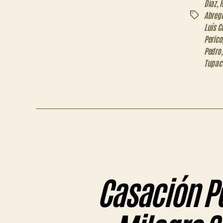
Díaz
,
H
Abreg
Etiquetas
Luís C
Perico
Pedro
Tupac
Casación P