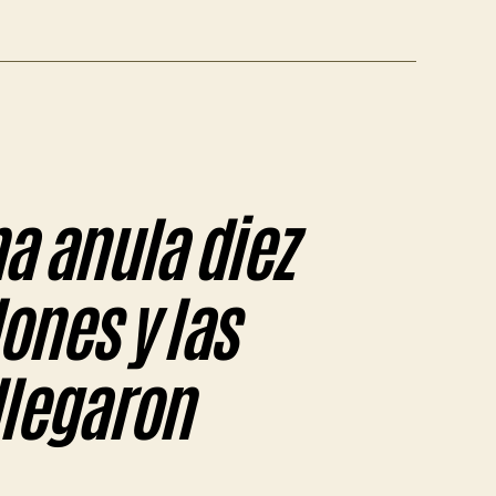
a anula diez
ones y las
llegaron