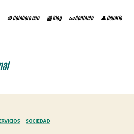
🪙 Colabora con
📰 Blog
📧 Contacto
👤 Usuario
nal
ERVICIOS
SOCIEDAD