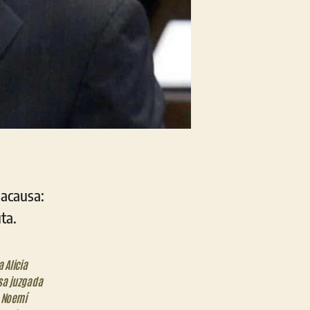
gacausa:
ta.
 Alicia
sa juzgada
 Noemí