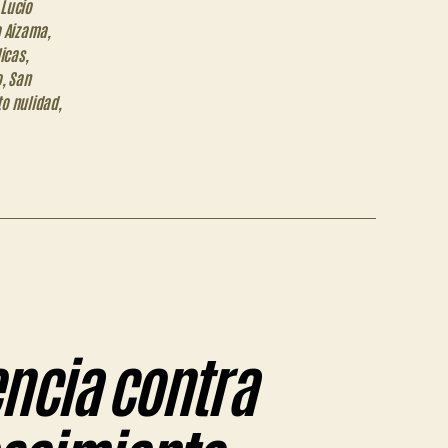
 Lucio
a Aizama
,
icas
,
o
,
San
o nulidad
,
ncia contra