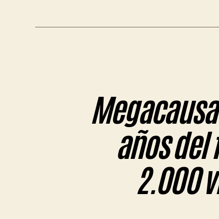
Megacausa J
años del 
2.000 v