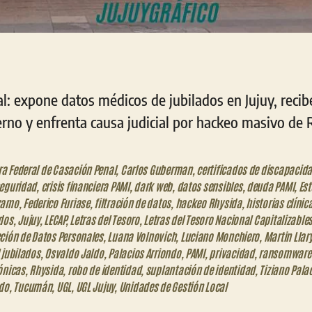
al: expone datos médicos de jubilados en Jujuy, reci
erno y enfrenta causa judicial por hackeo masivo de 
a Federal de Casación Penal
,
Carlos Guberman
,
certificados de discapacid
seguridad
,
crisis financiera PAMI
,
dark web
,
datos sensibles
,
deuda PAMI
,
Es
zamo
,
Federico Furiase
,
filtración de datos
,
hackeo Rhysida
,
historias clínic
dos
,
Jujuy
,
LECAP
,
Letras del Tesoro
,
Letras del Tesoro Nacional Capitalizable
ción de Datos Personales
,
Luana Volnovich
,
Luciano Monchiero
,
Martin Llar
 jubilados
,
Osvaldo Jaldo
,
Palacios Arriondo
,
PAMI
,
privacidad
,
ransomware
ónicas
,
Rhysida
,
robo de identidad
,
suplantación de identidad
,
Tiziano Pala
ndo
,
Tucumán
,
UGL
,
UGL Jujuy
,
Unidades de Gestión Local