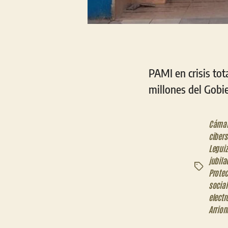
PAMI en crisis tot
millones del Gobi
Cámar
ciber
Legui
jubila
Etiquetas
Protec
social
electr
Arrio