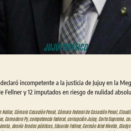
declaró incompetente a la justicia de Jujuy en la Me
e Fellner y 12 imputados en riesgo de nulidad absolu
o Nallar
,
Cámara Casación Penal
,
Cámara Federal de Casación Penal
,
Claudia
ue
,
Comodoro Py
,
competencia federal
,
corrupción Jujuy
,
Corte Suprema
,
co
ulenta
,
desvío fondos públicos
,
Eduardo Fellner
,
Germán Ariel Nivello
,
Gladys