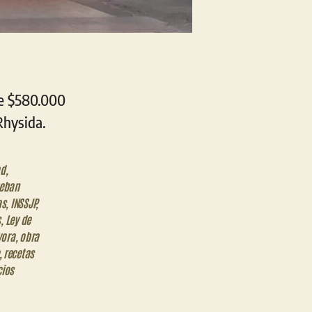
be $580.000
Rhysida.
ad
,
teban
as
,
INSSJP
,
s
,
Ley de
yora
,
obra
,
recetas
cios