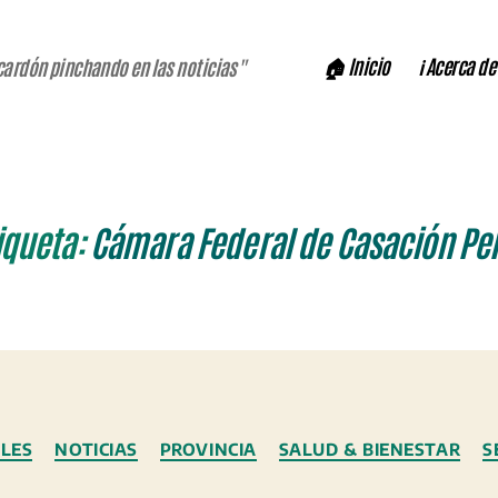
🏠 Inicio
ℹ️ Acerca de
cardón pinchando en las noticias"
iqueta:
Cámara Federal de Casación Pe
Categorías
LES
NOTICIAS
PROVINCIA
SALUD & BIENESTAR
S