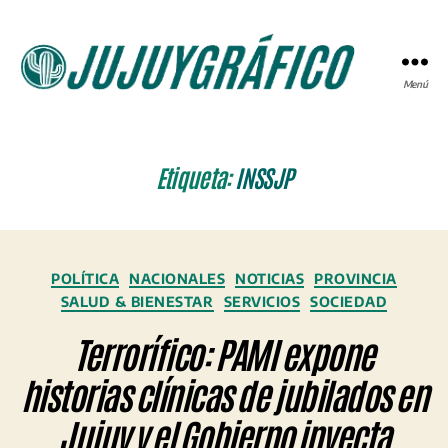
Menú
JUJUYGRÁFICO
Etiqueta:
INSSJP
Categorías
POLÍTICA
NACIONALES
NOTICIAS
PROVINCIA
SALUD & BIENESTAR
SERVICIOS
SOCIEDAD
Terrorífico: PAMI expone
historias clínicas de jubilados en
Jujuy y el Gobierno inyecta