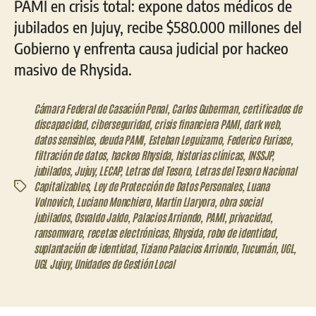
PAMI en crisis total: expone datos médicos de
jubilados en Jujuy, recibe $580.000 millones del
Gobierno y enfrenta causa judicial por hackeo
masivo de Rhysida.
Cámara Federal de Casación Penal
,
Carlos Guberman
,
certificados de
discapacidad
,
ciberseguridad
,
crisis financiera PAMI
,
dark web
,
datos sensibles
,
deuda PAMI
,
Esteban Leguizamo
,
Federico Furiase
,
filtración de datos
,
hackeo Rhysida
,
historias clínicas
,
INSSJP
,
jubilados
,
Jujuy
,
LECAP
,
Letras del Tesoro
,
Letras del Tesoro Nacional
Capitalizables
,
Ley de Protección de Datos Personales
,
Luana
Etiquetas
Volnovich
,
Luciano Monchiero
,
Martin Llaryora
,
obra social
jubilados
,
Osvaldo Jaldo
,
Palacios Arriondo
,
PAMI
,
privacidad
,
ransomware
,
recetas electrónicas
,
Rhysida
,
robo de identidad
,
suplantación de identidad
,
Tiziano Palacios Arriondo
,
Tucumán
,
UGL
,
UGL Jujuy
,
Unidades de Gestión Local