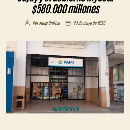
$580.000 millones
Por
Jujuy Gráfico
23 de mayo de 2026
Autor
Fecha
de
de
la
la
entrada
entrada