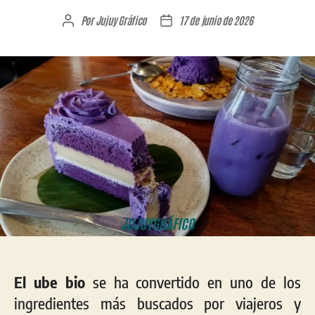
Por
Jujuy Gráfico
17 de junio de 2026
Autor
Fecha
de
de
la
la
entrada
entrada
El ube bio
se ha convertido en uno de los
ingredientes más buscados por viajeros y