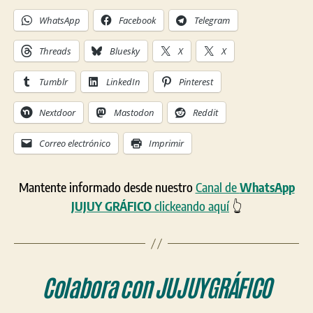
WhatsApp
Facebook
Telegram
Threads
Bluesky
X
X
Tumblr
LinkedIn
Pinterest
Nextdoor
Mastodon
Reddit
Correo electrónico
Imprimir
Mantente informado desde nuestro
Canal de
WhatsApp
JUJUY GRÁFICO
clickeando aquí
👆
Colabora con
JUJUYGRÁFICO