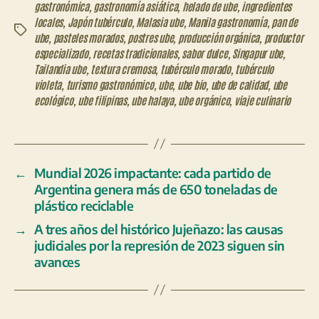
gastronómica
,
gastronomía asiática
,
helado de ube
,
ingredientes
locales
,
Japón tubérculo
,
Malasia ube
,
Manila gastronomía
,
pan de
Etiquetas
ube
,
pasteles morados
,
postres ube
,
producción orgánica
,
productor
especializado
,
recetas tradicionales
,
sabor dulce
,
Singapur ube
,
Tailandia ube
,
textura cremosa
,
tubérculo morado
,
tubérculo
violeta
,
turismo gastronómico
,
ube
,
ube bio
,
ube de calidad
,
ube
ecológico
,
ube filipinas
,
ube halaya
,
ube orgánico
,
viaje culinario
←
Mundial 2026 impactante: cada partido de
Argentina genera más de 650 toneladas de
plástico reciclable
→
A tres años del histórico Jujeñazo: las causas
judiciales por la represión de 2023 siguen sin
avances