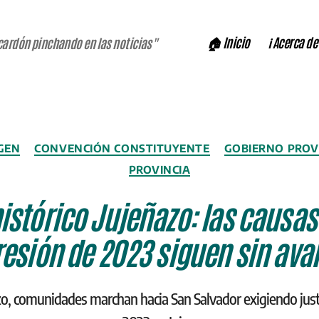
🏠 Inicio
ℹ️ Acerca de
cardón pinchando en las noticias"
Categorías
GEN
CONVENCIÓN CONSTITUYENTE
GOBIERNO PROV
PROVINCIA
histórico Jujeñazo: las causas 
resión de 2023 siguen sin ava
zo, comunidades marchan hacia San Salvador exigiendo justi