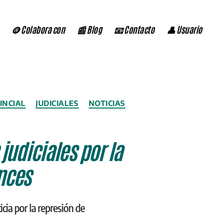
🪙 Colabora con
📰 Blog
📧 Contacto
👤 Usuario
INCIAL
JUDICIALES
NOTICIAS
judiciales por la
nces
cia por la represión de