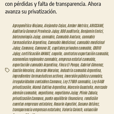
con pérdidas y falta de transparencia. Ahora
avanza su privatización.
Agrogenética Riojana
,
Alejandra Cejas
,
Amber Metrics
,
ARICCAME
,
Auditoría General Provincia Jujuy
,
BDO auditoría
,
Benjamin Enrici
,
biotecnología Jujuy
,
cannabis
,
Cannabis Avatara
,
cannabis
farmacéutico Argentina
,
Cannabis Medicinal
,
cannabis medicinal
Jujuy
,
Cannava
,
Cannava SE
,
capitales privados cannabis
,
CBD10
Jujuy
,
certificación ANMAT
,
cogollo
,
contratos exportación cannabis
,
economías regionales cannabis
,
empresa estatal cannabis
,
exportación cannabis Argentina
,
Finca El Pongo
,
Gabriel Gimenez
,
Gastón Morales
,
Gerardo Morales
,
industria cannabis Argentina
,
Etiquetas
ingredientes farmacéuticos activos
,
inversión pública cannabis
,
irregularidades contables Cannava
,
Ley 27669 cannabis
,
Ley 6468
privatización
,
Mamá Cultiva Argentina
,
Marcelo Guastella
,
mercado
alemán cannabis
,
nepotismo
,
nepotismo Jujuy
,
Plinio Zabala
,
privatización Cannava
,
punto equilibrio financiero
,
rendición
cuentas empresas estatales
,
Rosario Agostini
,
Susana Ustárez
,
transparencia empresas estatales
,
Valeria Salech
,
valuación