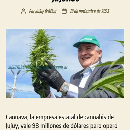
Por
Jujuy Gráfico
18 de noviembre de 2025
Autor
Fecha
de
de
la
la
entrada
entrada
Cannava, la empresa estatal de cannabis de
Jujuy, vale 98 millones de dólares pero operó