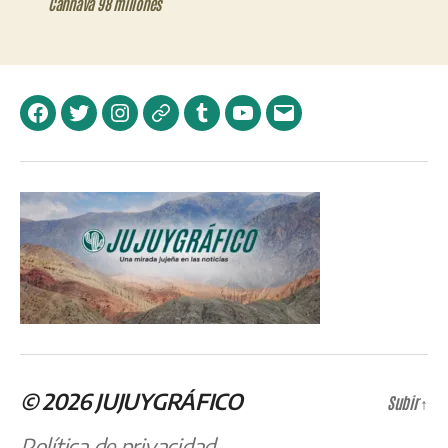
Cannava 98 millones
Facebook
Twitter
Instagram
Telegram
Tumblr
YouTube
Correo
electrónico
© 2026
JUJUYGRÁFICO
Subir
↑
Política de privacidad