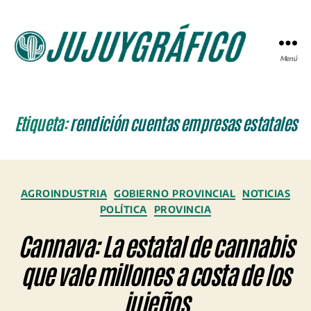
Menú
JUJUYGRÁFICO
Etiqueta:
rendición cuentas empresas estatales
Categorías
AGROINDUSTRIA
GOBIERNO PROVINCIAL
NOTICIAS
POLÍTICA
PROVINCIA
Cannava: La estatal de cannabis
que vale millones a costa de los
jujeños