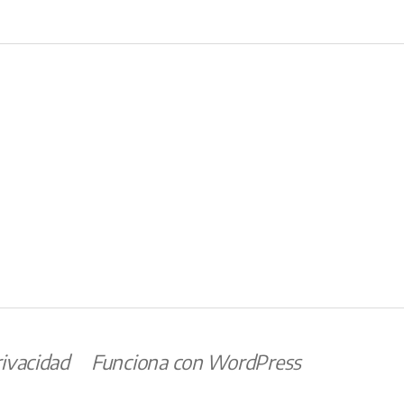
eo
trónico
rivacidad
Funciona con WordPress