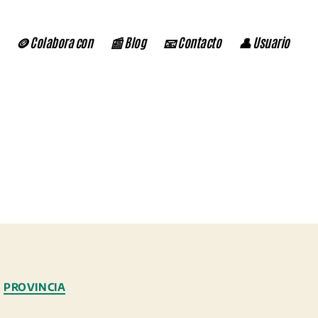
🪙 Colabora con
📰 Blog
📧 Contacto
👤 Usuario
PROVINCIA