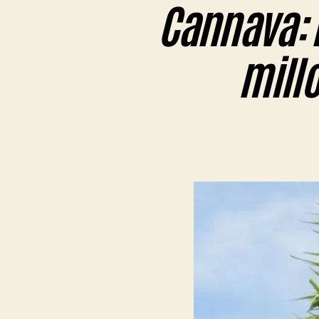
Cannava: L
millo