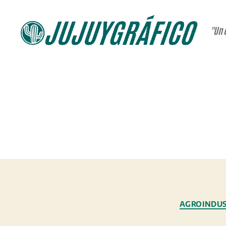
"Un 
JUJUYGRÁFICO
AGROINDUS