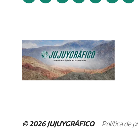
Facebook
Twitter
Instagram
Telegram
Tumblr
YouTube
Corr
elec
© 2026
JUJUYGRÁFICO
Política de p