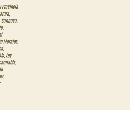
l Provincia
atara
,
,
Cannava
,
lo
,
al
n Morales
,
os
,
bis
,
Ley
cannabis
,
io
ez
,
s