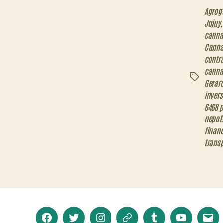
Agrog
Jujuy
canna
Canna
contr
canna
Etiquetas
Gerar
invers
6468 p
nepot
financ
trans