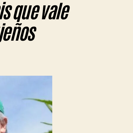
is que vale
ujeños