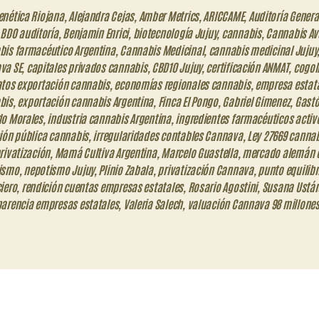
enética Riojana
,
Alejandra Cejas
,
Amber Metrics
,
ARICCAME
,
Auditoría Genera
,
BDO auditoría
,
Benjamin Enrici
,
biotecnología Jujuy
,
cannabis
,
Cannabis Av
bis farmacéutico Argentina
,
Cannabis Medicinal
,
cannabis medicinal Jujuy
va SE
,
capitales privados cannabis
,
CBD10 Jujuy
,
certificación ANMAT
,
cogol
atos exportación cannabis
,
economías regionales cannabis
,
empresa estat
bis
,
exportación cannabis Argentina
,
Finca El Pongo
,
Gabriel Gimenez
,
Gastó
do Morales
,
industria cannabis Argentina
,
ingredientes farmacéuticos activ
ión pública cannabis
,
irregularidades contables Cannava
,
Ley 27669 canna
rivatización
,
Mamá Cultiva Argentina
,
Marcelo Guastella
,
mercado alemán 
ismo
,
nepotismo Jujuy
,
Plinio Zabala
,
privatización Cannava
,
punto equilibr
iero
,
rendición cuentas empresas estatales
,
Rosario Agostini
,
Susana Ustár
parencia empresas estatales
,
Valeria Salech
,
valuación Cannava 98 millone