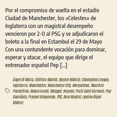
Por el compromiso de vuelta en el estadio
Ciudad de Manchester, los «Celestes» de
Inglaterra con un magistral desempeño
vencieron por 2-0 al PSG y se adjudicaron el
boleto a la final en Estambul el 29 de Mayo
Con una contundente vocación para dominar,
esperar y atacar, el equipo que dirige el
entrenador español Pep […]
Ángel Di Maria
,
Atlético Madrid
,
Bayern Múnich
,
Champions League
,
Inglaterra
,
Manchester
,
Manchester City
,
Marquinhos
,
Mauricio
Pochettino
,
Mauro Icardi
,
Mbappé
,
Neymar
,
París Saint Germain
,
Pep
Etiquetas
Guardiola
,
Presnel Kimpembe
,
PSG
,
Real Madrid
,
rgelino Riyad
Mahrez