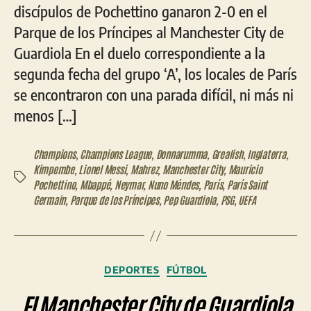
discípulos de Pochettino ganaron 2-0 en el
Parque de los Príncipes al Manchester City de
Guardiola En el duelo correspondiente a la
segunda fecha del grupo ‘A’, los locales de París
se encontraron con una parada difícil, ni más ni
menos […]
Champions
,
Champions League
,
Donnarumma
,
Grealish
,
Inglaterra
,
Kimpembe
,
Lionel Messi
,
Mahrez
,
Manchester City
,
Mauricio
Etiquetas
Pochettino
,
Mbappé
,
Neymar
,
Nuno Méndes
,
París
,
París Saint
Germain
,
Parque de los Príncipes
,
Pep Guardiola
,
PSG
,
UEFA
Categorías
DEPORTES
FÚTBOL
El Manchester City de Guardiola