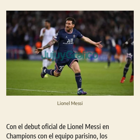
la
la
entrada
entrada
Lionel Messi
Con el debut oficial de Lionel Messi en
Champions con el equipo parisino, los