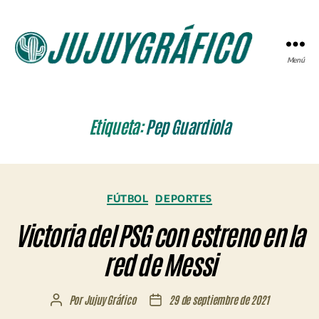
Menú
JUJUYGRÁFICO
Etiqueta:
Pep Guardiola
Categorías
FÚTBOL
DEPORTES
Victoria del PSG con estreno en la
red de Messi
Por
Jujuy Gráfico
29 de septiembre de 2021
Autor
Fecha
de
de