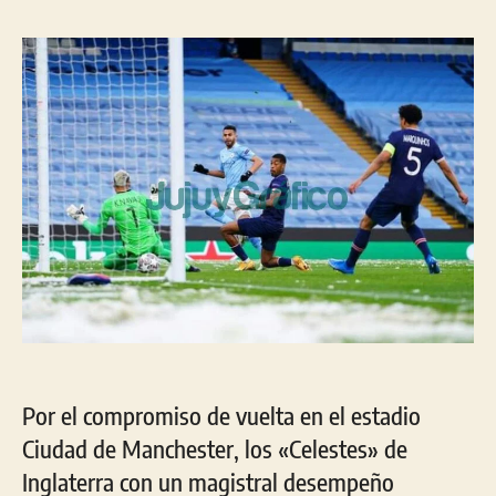
la
la
entrada
entrada
Por el compromiso de vuelta en el estadio
Ciudad de Manchester, los «Celestes» de
Inglaterra con un magistral desempeño