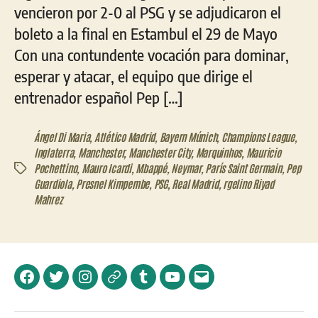
vencieron por 2-0 al PSG y se adjudicaron el
boleto a la final en Estambul el 29 de Mayo
Con una contundente vocación para dominar,
esperar y atacar, el equipo que dirige el
entrenador español Pep […]
Ángel Di Maria
,
Atlético Madrid
,
Bayern Múnich
,
Champions League
,
Inglaterra
,
Manchester
,
Manchester City
,
Marquinhos
,
Mauricio
Pochettino
,
Mauro Icardi
,
Mbappé
,
Neymar
,
París Saint Germain
,
Pep
Etiquetas
Guardiola
,
Presnel Kimpembe
,
PSG
,
Real Madrid
,
rgelino Riyad
Mahrez
Facebook
Twitter
Instagram
Telegram
Tumblr
YouTube
Correo
electrónico