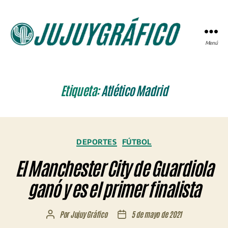
Menú
JUJUYGRÁFICO
Etiqueta:
Atlético Madrid
Categorías
DEPORTES
FÚTBOL
El Manchester City de Guardiola
ganó y es el primer finalista
Por
Jujuy Gráfico
5 de mayo de 2021
Autor
Fecha
de
de