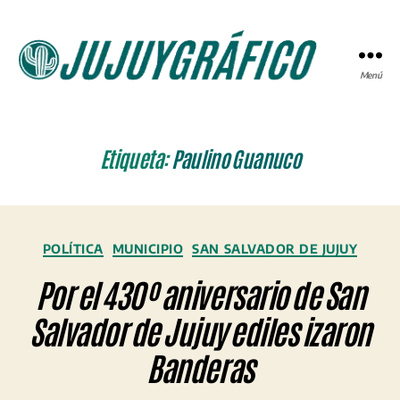
Menú
JUJUYGRÁFICO
Etiqueta:
Paulino Guanuco
Categorías
POLÍTICA
MUNICIPIO
SAN SALVADOR DE JUJUY
Por el 430º aniversario de San
Salvador de Jujuy ediles izaron
Banderas