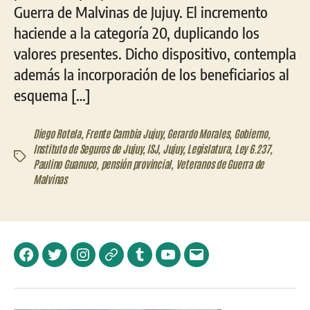
Guerra de Malvinas de Jujuy. El incremento
haciende a la categoría 20, duplicando los
valores presentes. Dicho dispositivo, contempla
además la incorporación de los beneficiarios al
esquema […]
Diego Rotela
,
Frente Cambia Jujuy
,
Gerardo Morales
,
Gobierno
,
Instituto de Seguros de Jujuy
,
ISJ
,
Jujuy
,
Legislatura
,
Ley 6.237
,
Etiquetas
Paulino Guanuco
,
pensión provincial
,
Veteranos de Guerra de
Malvinas
Facebook
Twitter
Instagram
Telegram
Tumblr
YouTube
Correo
electrónico