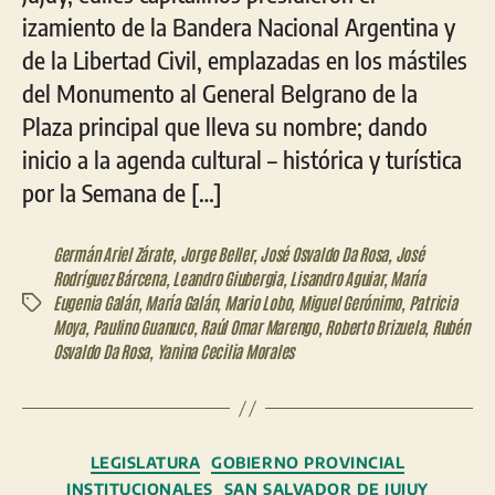
izamiento de la Bandera Nacional Argentina y
de la Libertad Civil, emplazadas en los mástiles
del Monumento al General Belgrano de la
Plaza principal que lleva su nombre; dando
inicio a la agenda cultural – histórica y turística
por la Semana de […]
Germán Ariel Zárate
,
Jorge Beller
,
José Osvaldo Da Rosa
,
José
Rodríguez Bárcena
,
Leandro Giubergia
,
Lisandro Aguiar
,
María
Eugenia Galán
,
María Galán
,
Mario Lobo
,
Miguel Gerónimo
,
Patricia
Etiquetas
Moya
,
Paulino Guanuco
,
Raúl Omar Marengo
,
Roberto Brizuela
,
Rubén
Osvaldo Da Rosa
,
Yanina Cecilia Morales
Categorías
LEGISLATURA
GOBIERNO PROVINCIAL
INSTITUCIONALES
SAN SALVADOR DE JUJUY