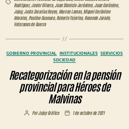
Etiquetas
Rodríguez
,
Javier Olivera
,
Juan Dionicio Jerónimo
,
Juan Gerónimo
,
Jujuy
,
Justo Zacarías Reyes
,
Marcos Lamas
,
Miguel Gerónimo
Morales
,
Paulino Guanuco
,
Roberto Tejerina
,
Rosendo Jurado
,
Veteranos de Guerra
Categorías
GOBIERNO PROVINCIAL
INSTITUCIONALES
SERVICIOS
SOCIEDAD
Recategorización en la pensión
provincial para Héroes de
Malvinas
Por
Jujuy Gráfico
1 de octubre de 2021
Autor
Fecha
de
de
la
la