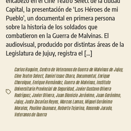
encabezó en el Cine Teatro Select de la ciudad
Capital, la presentación de ‘Los Héroes de mi
Pueblo’, un documental en primera persona
sobre la historia de los soldados que
combatieron en la Guerra de Malvinas. El
audiovisual, producido por distintas áreas de la
Legislatura de Jujuy, registra el […]
Carlos Haquim
,
Centro de Veteranos de Guerra de Malvinas de Jujuy
,
Cine Teatro Select
,
Daniel Issac Chara
,
Documental
,
Enrique
Chorolque
,
Enrique Hernández
,
Guerra de Malvinas
,
Instituto
Universitario Provincial de Seguridad
,
Javier Gustavo Olivera
Etiquetas
Rodríguez
,
Javier Olivera
,
Juan Dionicio Jerónimo
,
Juan Gerónimo
,
Jujuy
,
Justo Zacarías Reyes
,
Marcos Lamas
,
Miguel Gerónimo
Morales
,
Paulino Guanuco
,
Roberto Tejerina
,
Rosendo Jurado
,
Veteranos de Guerra