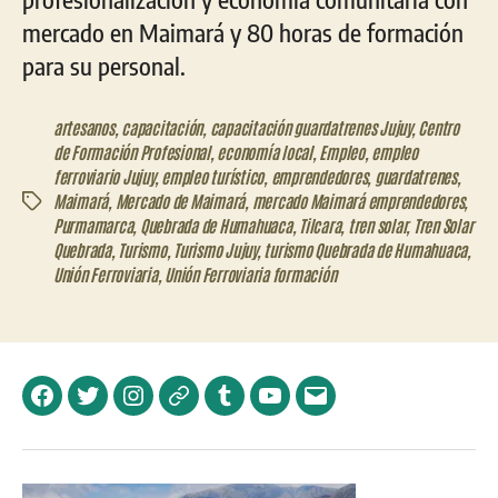
mercado en Maimará y 80 horas de formación
para su personal.
artesanos
,
capacitación
,
capacitación guardatrenes Jujuy
,
Centro
de Formación Profesional
,
economía local
,
Empleo
,
empleo
ferroviario Jujuy
,
empleo turístico
,
emprendedores
,
guardatrenes
,
Maimará
,
Mercado de Maimará
,
mercado Maimará emprendedores
,
Etiquetas
Purmamarca
,
Quebrada de Humahuaca
,
Tilcara
,
tren solar
,
Tren Solar
Quebrada
,
Turismo
,
Turismo Jujuy
,
turismo Quebrada de Humahuaca
,
Unión Ferroviaria
,
Unión Ferroviaria formación
Facebook
Twitter
Instagram
Telegram
Tumblr
YouTube
Correo
electrónico