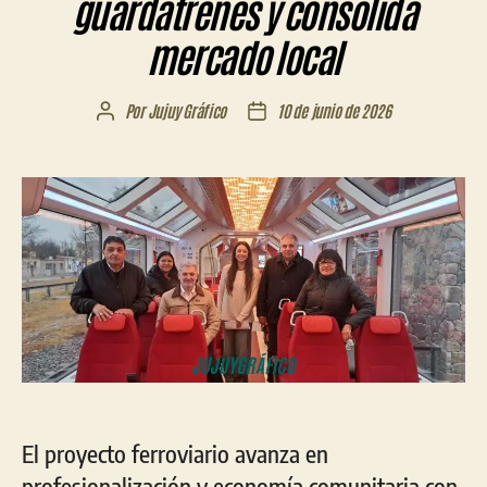
guardatrenes y consolida
mercado local
Por
Jujuy Gráfico
10 de junio de 2026
Autor
Fecha
de
de
la
la
entrada
entrada
El proyecto ferroviario avanza en
profesionalización y economía comunitaria con