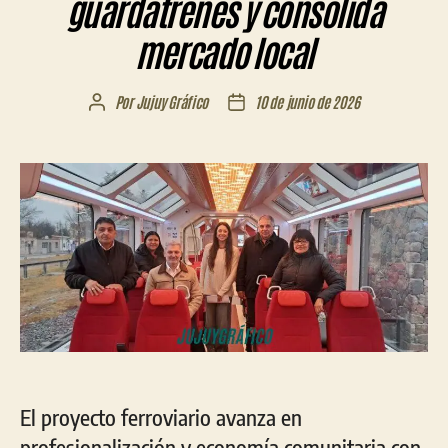
guardatrenes y consolida
mercado local
Por
Jujuy Gráfico
10 de junio de 2026
Autor
Fecha
de
de
la
la
entrada
entrada
El proyecto ferroviario avanza en
profesionalización y economía comunitaria con