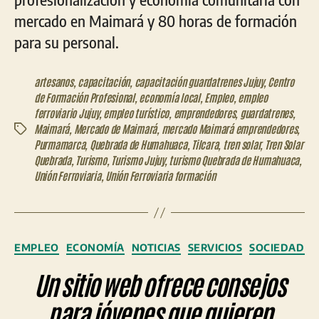
mercado en Maimará y 80 horas de formación
para su personal.
artesanos
,
capacitación
,
capacitación guardatrenes Jujuy
,
Centro
de Formación Profesional
,
economía local
,
Empleo
,
empleo
ferroviario Jujuy
,
empleo turístico
,
emprendedores
,
guardatrenes
,
Maimará
,
Mercado de Maimará
,
mercado Maimará emprendedores
,
Etiquetas
Purmamarca
,
Quebrada de Humahuaca
,
Tilcara
,
tren solar
,
Tren Solar
Quebrada
,
Turismo
,
Turismo Jujuy
,
turismo Quebrada de Humahuaca
,
Unión Ferroviaria
,
Unión Ferroviaria formación
Categorías
EMPLEO
ECONOMÍA
NOTICIAS
SERVICIOS
SOCIEDAD
Un sitio web ofrece consejos
para jóvenes que quieren