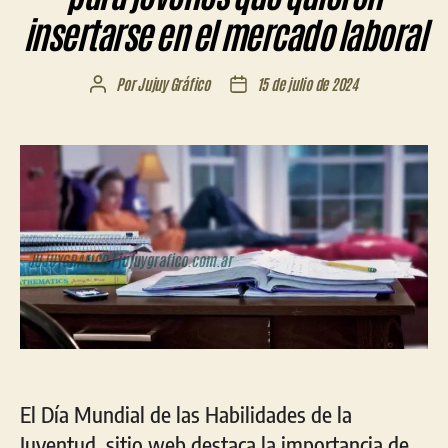
insertarse en el mercado laboral
Por
Jujuy Gráfico
15 de julio de 2024
Autor
Fecha
de
de
la
la
entrada
entrada
El Día Mundial de las Habilidades de la
Juventud, sitio web destaca la importancia de