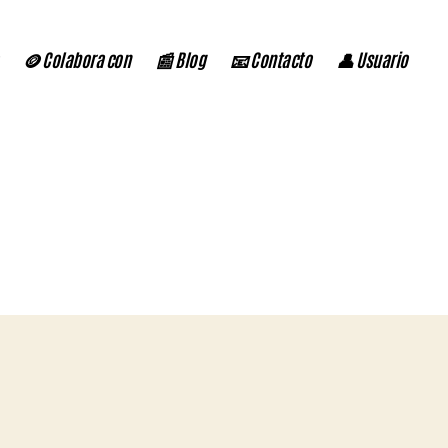
🪙 Colabora con
📰 Blog
📧 Contacto
👤 Usuario