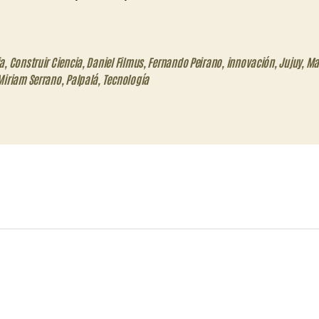
a
,
Construir Ciencia
,
Daniel Filmus
,
Fernando Peirano
,
innovación
,
Jujuy
,
Ma
Miriam Serrano
,
Palpalá
,
Tecnología
eo
trónico