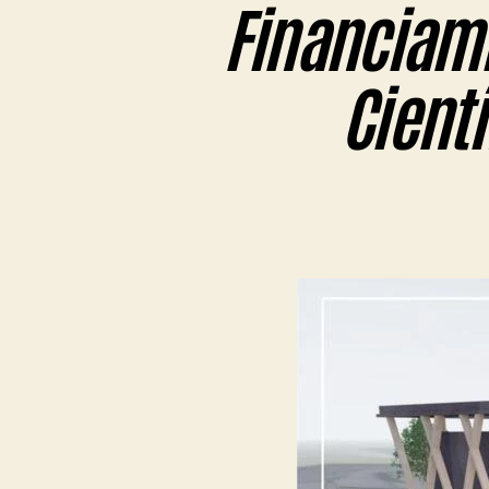
Financiami
Cientí