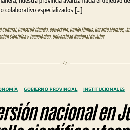
manera, nuestra provincia avanza hacia el objetivo de
o colaborativo especializados […]
 Cultural
,
Construir Ciencia
,
coworking
,
Daniel Filmus
,
Gerardo Morales
,
Ju
ción Científica y Tecnológica
,
Universidad Nacional de Jujuy
Categorías
ONOMÍA
GOBIERNO PROVINCIAL
INSTITUCIONALES
ersión nacional en Ju