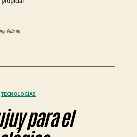
 propiciar
juy
,
Polo de
TECNOLOGÍAS
juy para el