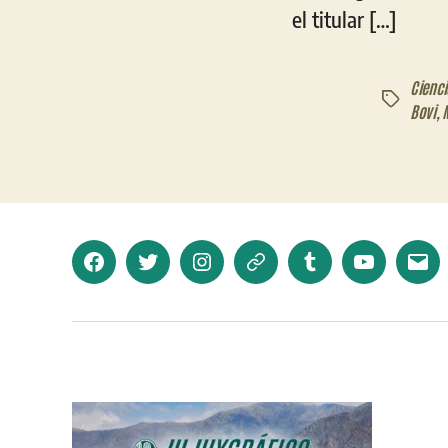
el titular […]
Cienci
Etiquetas
Bovi
,
Facebook
Twitter
Instagram
Telegram
Tumblr
YouTube
Corr
elec