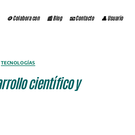
🪙 Colabora con
📰 Blog
📧 Contacto
👤 Usuario
TECNOLOGÍAS
rollo científico y
n
uerte
nversión