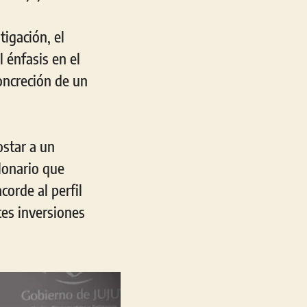
tigación, el
 énfasis en el
concreción de un
ostar a un
llonario que
corde al perfil
tes inversiones