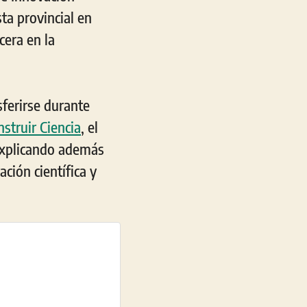
ta provincial en
cera en la
sferirse durante
struir Ciencia
, el
explicando además
ción científica y