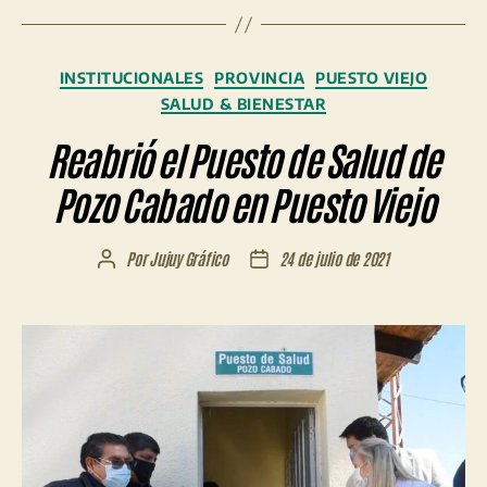
Categorías
INSTITUCIONALES
PROVINCIA
PUESTO VIEJO
SALUD & BIENESTAR
Reabrió el Puesto de Salud de
Pozo Cabado en Puesto Viejo
Por
Jujuy Gráfico
24 de julio de 2021
Autor
Fecha
de
de
la
la
entrada
entrada