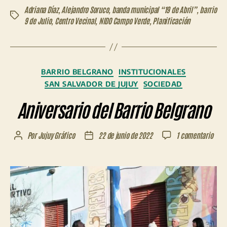
Adriana Díaz
,
Alejandro Soruco
,
banda municipal “19 de Abril”
,
barrio
Etiquetas
9 de Julio
,
Centro Vecinal
,
NIDO Campo Verde
,
Planificación
Categorías
BARRIO BELGRANO
INSTITUCIONALES
SAN SALVADOR DE JUJUY
SOCIEDAD
Aniversario del Barrio Belgrano
en
Por
Jujuy Gráfico
22 de junio de 2022
1 comentario
Autor
Fecha
Anive
de
de
del
la
la
Barri
entrada
entrada
Belg