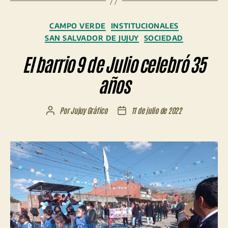
Categorías
CAMPO VERDE
INSTITUCIONALES
SAN SALVADOR DE JUJUY
SOCIEDAD
El barrio 9 de Julio celebró 35
años
Por
Jujuy Gráfico
11 de julio de 2022
Autor
Fecha
de
de
la
la
entrada
entrada