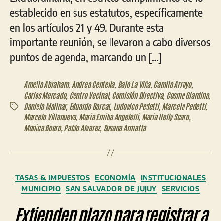
establecido en sus estatutos, específicamente
en los artículos 21 y 49. Durante esta
importante reunión, se llevaron a cabo diversos
puntos de agenda, marcando un […]
Amelia Abraham
,
Andrea Centella
,
Bajo La Viña
,
Camila Arroyo
,
Carlos Mercado
,
Centro Vecinal
,
Comisión Directiva
,
Cosme Giardina
,
Daniela Malinar
,
Eduardo Barcat
,
Ludovico Pedetti
,
Marcela Pedetti
,
Etiquetas
Marcelo Villanueva
,
Maria Emilia Angelelli
,
Maria Nelly Scaro
,
Monica Boero
,
Pablo Alvarez
,
Susana Armatta
Categorías
TASAS & IMPUESTOS
ECONOMÍA
INSTITUCIONALES
MUNICIPIO
SAN SALVADOR DE JUJUY
SERVICIOS
Extienden plazo para registrar a