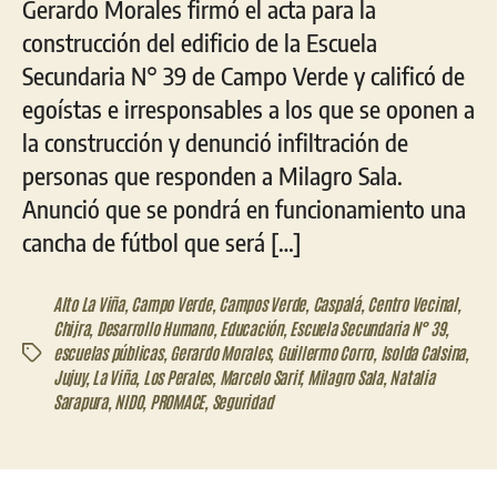
Gerardo Morales firmó el acta para la
construcción del edificio de la Escuela
Secundaria N° 39 de Campo Verde y calificó de
egoístas e irresponsables a los que se oponen a
la construcción y denunció infiltración de
personas que responden a Milagro Sala.
Anunció que se pondrá en funcionamiento una
cancha de fútbol que será […]
Alto La Viña
,
Campo Verde
,
Campos Verde
,
Caspalá
,
Centro Vecinal
,
Chijra
,
Desarrollo Humano
,
Educación
,
Escuela Secundaria N° 39
,
escuelas públicas
,
Gerardo Morales
,
Guillermo Corro
,
Isolda Calsina
,
Etiquetas
Jujuy
,
La Viña
,
Los Perales
,
Marcelo Sarif
,
Milagro Sala
,
Natalia
Sarapura
,
NIDO
,
PROMACE
,
Seguridad