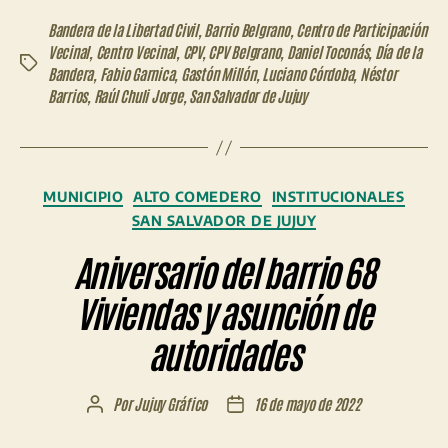
Bandera de la Libertad Civil
,
Barrio Belgrano
,
Centro de Participación
Vecinal
,
Centro Vecinal
,
CPV
,
CPV Belgrano
,
Daniel Toconás
,
Día de la
Etiquetas
Bandera
,
Fabio Garnica
,
Gastón Millón
,
Luciano Córdoba
,
Néstor
Barrios
,
Raúl Chuli Jorge
,
San Salvador de Jujuy
Categorías
MUNICIPIO
ALTO COMEDERO
INSTITUCIONALES
SAN SALVADOR DE JUJUY
Aniversario del barrio 68
Viviendas y asunción de
autoridades
Por
Jujuy Gráfico
16 de mayo de 2022
Autor
Fecha
de
de