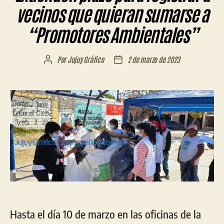
vecinos que quieran sumarse a
“Promotores Ambientales”
Por
Jujuy Gráfico
2 de marzo de 2023
Autor
Fecha
de
de
la
la
entrada
entrada
Hasta el día 10 de marzo en las oficinas de la