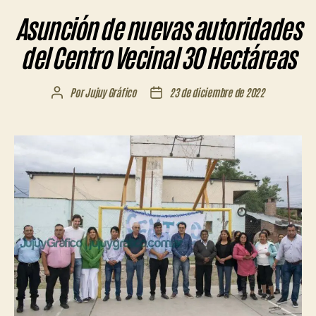
Asunción de nuevas autoridades
del Centro Vecinal 30 Hectáreas
Por
Jujuy Gráfico
23 de diciembre de 2022
Autor
Fecha
de
de
la
la
entrada
entrada