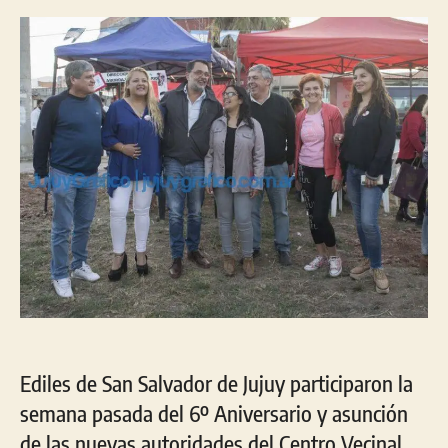
la
la
entrada
entrada
Ediles de San Salvador de Jujuy participaron la
semana pasada del 6º Aniversario y asunción
de las nuevas autoridades del Centro Vecinal