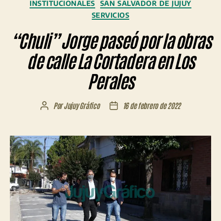
Categorías
INSTITUCIONALES
SAN SALVADOR DE JUJUY
SERVICIOS
“Chuli” Jorge paseó por la obras
de calle La Cortadera en Los
Perales
Por
Jujuy Gráfico
16 de febrero de 2022
Autor
Fecha
de
de
la
la
entrada
entrada