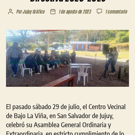
en
Por
Jujuy Gráfico
1 de agosto de 2023
1 comentario
Autor
Fecha
En
de
de
el
la
la
Cent
entrada
entrada
Veci
de
Bajo
La
Viña
asum
la
nuev
Comi
Direc
2023
El pasado sábado 29 de julio, el Centro Vecinal
2025
de Bajo La Viña, en San Salvador de Jujuy,
celebró su Asamblea General Ordinaria y
Extraordinaria, en estricto cumplimiento de lo