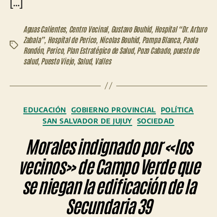
[…]
Aguas Calientes
,
Centro Vecinal
,
Gustavo Bouhid
,
Hospital “Dr. Arturo
Zabala”
,
Hospital de Perico
,
Nicolas Bouhid
,
Pampa Blanca
,
Paola
Etiquetas
Rondón
,
Perico
,
Plan Estratégico de Salud
,
Pozo Cabado
,
puesto de
salud
,
Puesto Viejo
,
Salud
,
Valles
Categorías
EDUCACIÓN
GOBIERNO PROVINCIAL
POLÍTICA
SAN SALVADOR DE JUJUY
SOCIEDAD
Morales indignado por «los
vecinos» de Campo Verde que
se niegan la edificación de la
Secundaria 39