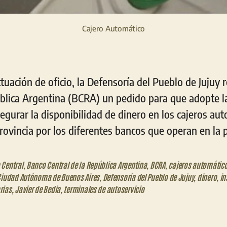
Cajero Automático
tuación de oficio, la Defensoría del Pueblo de Jujuy 
ública Argentina (BCRA) un pedido para que adopte 
egurar la disponibilidad de dinero en los cajeros au
rovincia por los diferentes bancos que operan en la 
 Central
,
Banco Central de la República Argentina
,
BCRA
,
cajeros automátic
iudad Autónoma de Buenos Aires
,
Defensoría del Pueblo de Jujuy
,
dinero
,
in
rias
,
Javier de Bedia
,
terminales de autoservicio