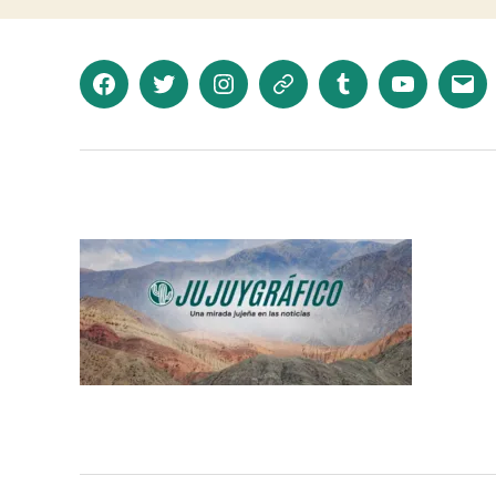
Facebook
Twitter
Instagram
Telegram
Tumblr
YouTube
Corr
elec