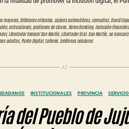
la finalidad de promover la inclusión digital, el Pun
as mayores
,
Billeteras virtuales
,
cajeros automáticos
,
consultas
,
David Cep
ción
,
extracciones
,
gestiones de claves
,
Home Banking
,
inclusión financier
ador
,
Libertador General San Martín
,
Libertador Gral. San Martín
,
no bancari
nas adultas
,
Punto Digital
,
talleres
,
teléfonos celulares
Categorías
IUDADANOS
INSTITUCIONALES
PROVINCIA
SERVICI
a del Pueblo de Juju