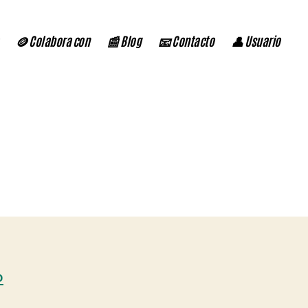
🪙 Colabora con
📰 Blog
📧 Contacto
👤 Usuario
D