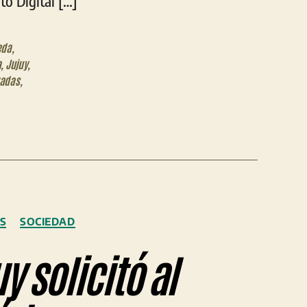
to Digital […]
eda
,
a
,
Jujuy
,
zadas
,
OS
SOCIEDAD
y solicitó al