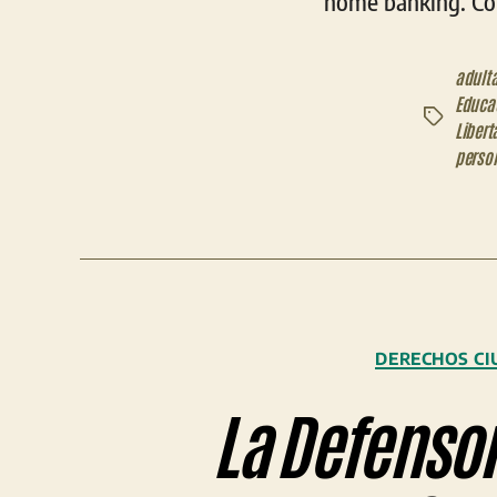
home banking. Con 
adult
Educa
Etiquetas
Libert
perso
DERECHOS C
La Defensorí