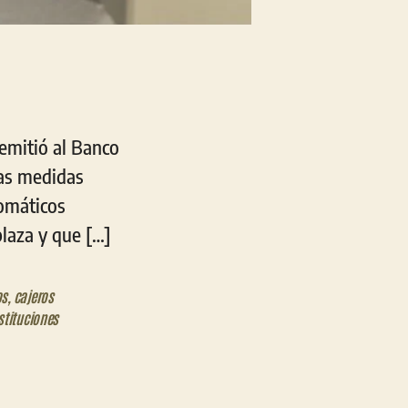
remitió al Banco
las medidas
tomáticos
plaza y que […]
os
,
cajeros
stituciones