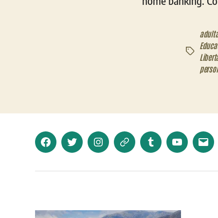
home banking. Con 
adult
Educa
Etiquetas
Libert
perso
Facebook
Twitter
Instagram
Telegram
Tumblr
YouTube
Corr
elec