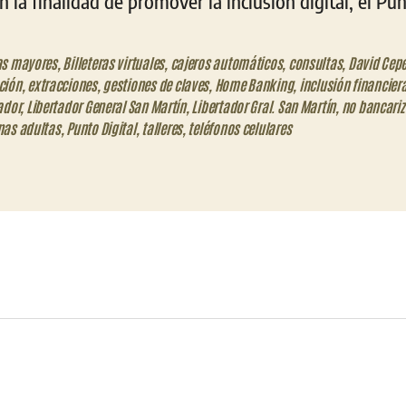
la finalidad de promover la inclusión digital, el Pun
as mayores
,
Billeteras virtuales
,
cajeros automáticos
,
consultas
,
David Cep
ción
,
extracciones
,
gestiones de claves
,
Home Banking
,
inclusión financier
ador
,
Libertador General San Martín
,
Libertador Gral. San Martín
,
no bancari
nas adultas
,
Punto Digital
,
talleres
,
teléfonos celulares
eo
trónico