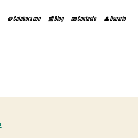
🪙 Colabora con
📰 Blog
📧 Contacto
👤 Usuario
D