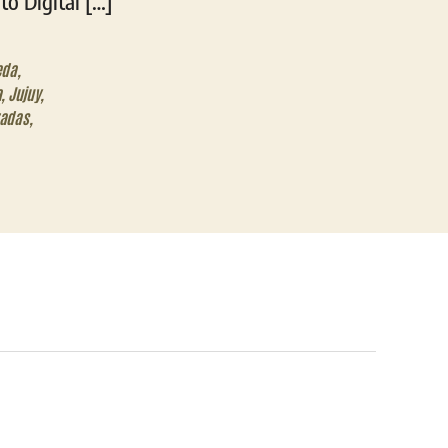
to Digital […]
eda
,
a
,
Jujuy
,
zadas
,