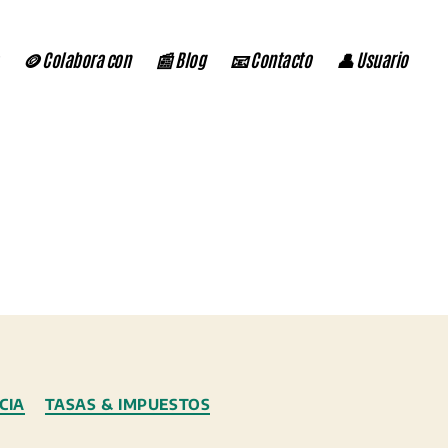
🪙 Colabora con
📰 Blog
📧 Contacto
👤 Usuario
CIA
TASAS & IMPUESTOS