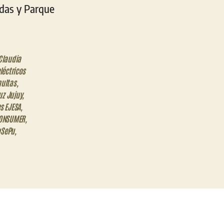
adas y Parque
Claudia
léctricos
multas
,
uz Jujuy
,
s EJESA
,
ONSUMER
,
uSePu
,