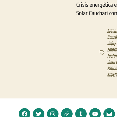
Crisis energética 
Solar Cauchari co
Argen
Gonzá
Jujuy
Empres
Etiquetas
factur
Juan G
PROCO
SUSEP
Facebook
Twitter
Instagram
Telegram
Tumblr
YouTube
Corr