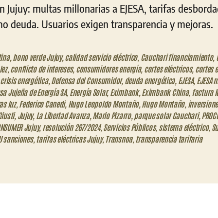
en Jujuy: multas millonarias a EJESA, tarifas desbord
mo deuda. Usuarios exigen transparencia y mejoras.
tina
,
bono verde Jujuy
,
calidad servicio eléctrico
,
Cauchari financiamiento
,
lez
,
conflicto de intereses
,
consumidores energía
,
cortes eléctricos
,
cortes e
,
crisis energética
,
Defensa del Consumidor
,
deuda energética
,
EJESA
,
EJESA 
a Jujeña de Energía SA
,
Energía Solar
,
Eximbank
,
Eximbank China
,
factura l
as luz
,
Federico Canedi
,
Hugo Leopoldo Montaño
,
Hugo Montaño
,
inversione
iusti
,
Jujuy
,
La Libertad Avanza
,
Mario Pizarro
,
parque solar Cauchari
,
PROC
NSUMER Jujuy
,
resolución 267/2024
,
Servicios Públicos
,
sistema eléctrico
,
S
U sanciones
,
tarifas eléctricas Jujuy
,
Transnoa
,
transparencia tarifaria
eo