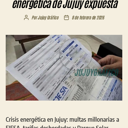
energética de Jujuy expuesta
Por
Jujuy Gráfico
8 de febrero de 2026
Autor
Fecha
de
de
la
la
entrada
entrada
Crisis energética en Jujuy: multas millonarias a
EJESA, tarifas desbordadas y Parque Solar