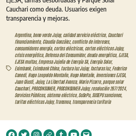
Cauchari como deuda. Usuarios exigen
transparencia y mejoras.
Argentina
,
bono verde Jujuy
,
calidad servicio eléctrico
,
Cauchari
financiamiento
,
Claudia González
,
conflicto de intereses
,
consumidores energía
,
cortes eléctricos
,
cortes eléctricos Jujuy
,
crisis energética
,
Defensa del Consumidor
,
deuda energética
,
EJESA
,
EJESA multas
,
Empresa Jujeña de Energía SA
,
Energía Solar
,
Eximbank
,
Eximbank China
,
factura luz Jujuy
,
facturas luz
,
Federico
Etiquetas
Canedi
,
Hugo Leopoldo Montaño
,
Hugo Montaño
,
inversiones EJESA
,
Juan Giusti
,
Jujuy
,
La Libertad Avanza
,
Mario Pizarro
,
parque solar
Cauchari
,
PROCONSUMER
,
PROCONSUMER Jujuy
,
resolución 267/2024
,
Servicios Públicos
,
sistema eléctrico
,
SuSePu
,
SUSEPU sanciones
,
tarifas eléctricas Jujuy
,
Transnoa
,
transparencia tarifaria