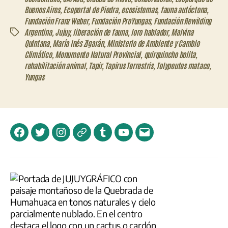
Buenos Aires
,
Ecoportal de Piedra
,
ecosistemas
,
fauna autóctona
,
Fundación Franz Weber
,
Fundación ProYungas
,
Fundación Rewilding
Argentina
,
Jujuy
,
liberación de fauna
,
loro hablador
,
Malvina
Etiquetas
Quintana
,
María Inés Zigarán
,
Ministerio de Ambiente y Cambio
Climático
,
Monumento Natural Provincial
,
quirquincho bolita
,
rehabilitación animal
,
Tapir
,
Tapirus Terrestris
,
Tolypeutes mataco
,
Yungas
Facebook
Twitter
Instagram
Telegram
Tumblr
YouTube
Correo
electrónico