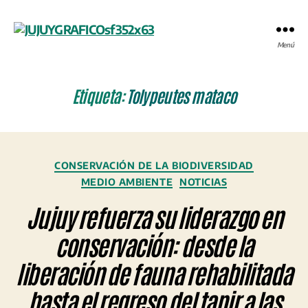
JUJUYGRÁFICO
Menú
Etiqueta:
Tolypeutes mataco
Categorías
CONSERVACIÓN DE LA BIODIVERSIDAD
MEDIO AMBIENTE
NOTICIAS
Jujuy refuerza su liderazgo en
conservación: desde la
liberación de fauna rehabilitada
hasta el regreso del tapir a las