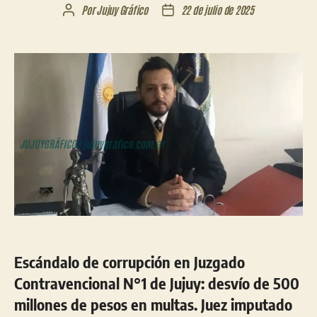
Por
Jujuy Gráfico
22 de julio de 2025
Autor
Fecha
de
de
la
la
entrada
entrada
Escándalo de corrupción en Juzgado
Contravencional N°1 de Jujuy: desvío de 500
millones de pesos en multas. Juez imputado