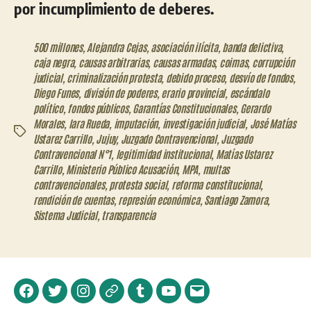
por incumplimiento de deberes.
500 millones
,
Alejandra Cejas
,
asociación ilícita
,
banda delictiva
,
caja negra
,
causas arbitrarias
,
causas armadas
,
coimas
,
corrupción
judicial
,
criminalización protesta
,
debido proceso
,
desvío de fondos
,
Diego Funes
,
división de poderes
,
erario provincial
,
escándalo
político
,
fondos públicos
,
Garantías Constitucionales
,
Gerardo
Morales
,
Iara Rueda
,
imputación
,
investigación judicial
,
José Matías
Etiquetas
Ustarez Carrillo
,
Jujuy
,
Juzgado Contravencional
,
Juzgado
Contravencional N°1
,
legitimidad institucional
,
Matías Ustarez
Carrillo
,
Ministerio Público Acusación
,
MPA
,
multas
contravencionales
,
protesta social
,
reforma constitucional
,
rendición de cuentas
,
represión económica
,
Santiago Zamora
,
Sistema Judicial
,
transparencia
Facebook
Twitter
Instagram
Telegram
Tumblr
YouTube
Correo