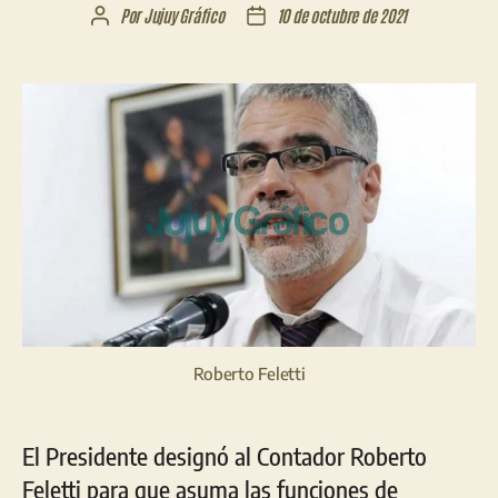
Por
Jujuy Gráfico
10 de octubre de 2021
Autor
Fecha
de
de
la
la
entrada
entrada
Roberto Feletti
El Presidente designó al Contador Roberto
Feletti para que asuma las funciones de