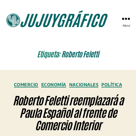
Menú
JUJUYGRÁFICO
Etiqueta:
Roberto Feletti
Categorías
COMERCIO
ECONOMÍA
NACIONALES
POLÍTICA
Roberto Feletti reemplazará a
Paula Español al frente de
Comercio Interior