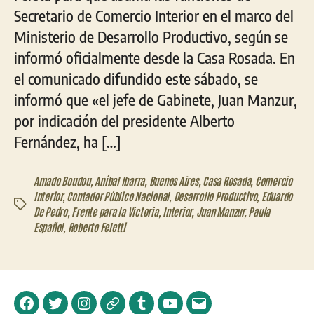
Secretario de Comercio Interior en el marco del
Ministerio de Desarrollo Productivo, según se
informó oficialmente desde la Casa Rosada. En
el comunicado difundido este sábado, se
informó que «el jefe de Gabinete, Juan Manzur,
por indicación del presidente Alberto
Fernández, ha […]
Amado Boudou
,
Aníbal Ibarra
,
Buenos Aires
,
Casa Rosada
,
Comercio
Interior
,
Contador Público Nacional
,
Desarrollo Productivo
,
Eduardo
Etiquetas
De Pedro
,
Frente para la Victoria
,
Interior
,
Juan Manzur
,
Paula
Español
,
Roberto Feletti
Facebook
Twitter
Instagram
Telegram
Tumblr
YouTube
Correo