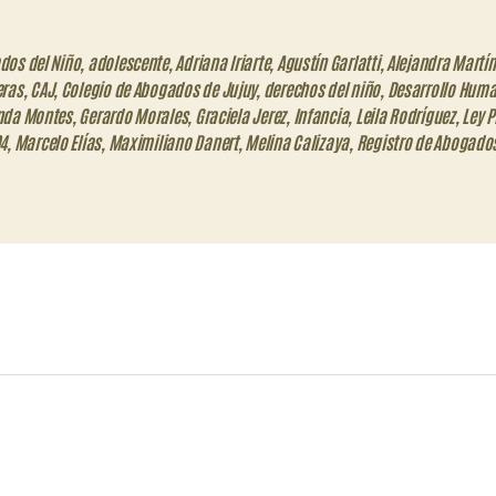
dos del Niño
,
adolescente
,
Adriana Iriarte
,
Agustín Garlatti
,
Alejandra Martín
eras
,
CAJ
,
Colegio de Abogados de Jujuy
,
derechos del niño
,
Desarrollo Hum
nda Montes
,
Gerardo Morales
,
Graciela Jerez
,
Infancia
,
Leila Rodríguez
,
Ley P
4
,
Marcelo Elías
,
Maximiliano Danert
,
Melina Calizaya
,
Registro de Abogados
eo
trónico