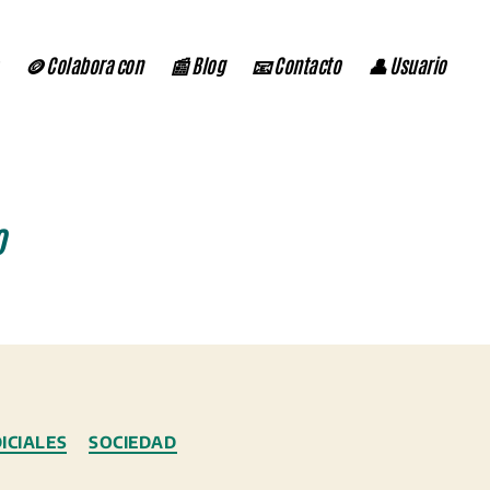
🪙 Colabora con
📰 Blog
📧 Contacto
👤 Usuario
o
DICIALES
SOCIEDAD