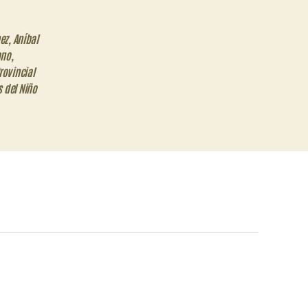
ez
,
Aníbal
ano
,
rovincial
 del Niño