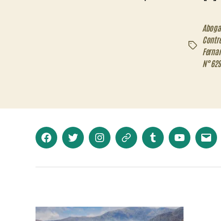
Aboga
Contr
Etiquetas
Ferna
N° 629
Facebook
Twitter
Instagram
Telegram
Tumblr
YouTube
Corr
elec