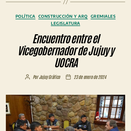
Categorías
POLÍTICA
CONSTRUCCIÓN Y ARQ
GREMIALES
LEGISLATURA
Encuentro entre el
Vicegobernador de Jujuy y
UOCRA
Por
Jujuy Gráfico
23 de enero de 2024
Autor
Fecha
de
de
la
la
entrada
entrada