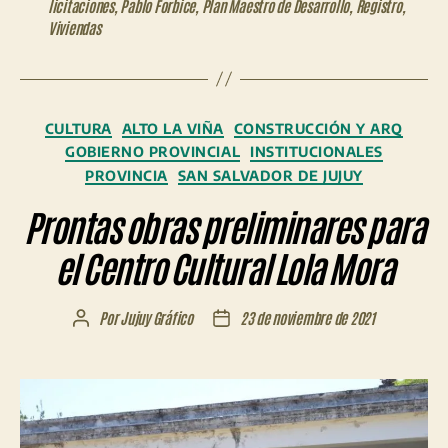
licitaciones
,
Pablo Forbice
,
Plan Maestro de Desarrollo
,
Registro
,
Viviendas
Categorías
CULTURA
ALTO LA VIÑA
CONSTRUCCIÓN Y ARQ
GOBIERNO PROVINCIAL
INSTITUCIONALES
PROVINCIA
SAN SALVADOR DE JUJUY
Prontas obras preliminares para
el Centro Cultural Lola Mora
Por
Jujuy Gráfico
23 de noviembre de 2021
Autor
Fecha
de
de
la
la
entrada
entrada