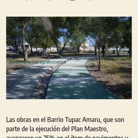
de
de
la
la
entrada
entrada
Las obras en el Barrio Tupac Amaru, que son
parte de la ejecución del Plan Maestro,
avanzaron un 75% en el ítem de pavimentos y