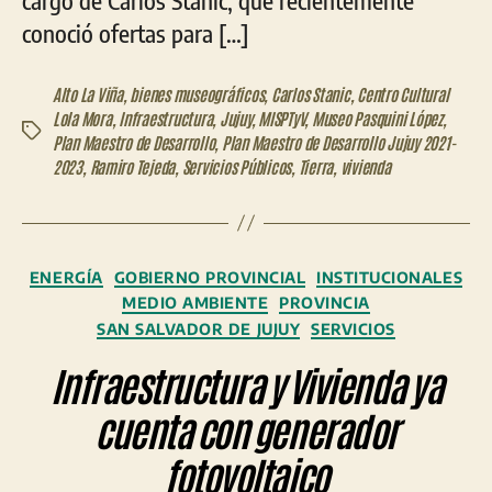
conoció ofertas para […]
Alto La Viña
,
bienes museográficos
,
Carlos Stanic
,
Centro Cultural
Lola Mora
,
Infraestructura
,
Jujuy
,
MISPTyV
,
Museo Pasquini López
,
Etiquetas
Plan Maestro de Desarrollo
,
Plan Maestro de Desarrollo Jujuy 2021-
2023
,
Ramiro Tejeda
,
Servicios Públicos
,
Tierra
,
vivienda
Categorías
ENERGÍA
GOBIERNO PROVINCIAL
INSTITUCIONALES
MEDIO AMBIENTE
PROVINCIA
SAN SALVADOR DE JUJUY
SERVICIOS
Infraestructura y Vivienda ya
cuenta con generador
fotovoltaico