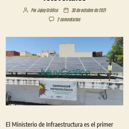
Por
Jujuy Gráfico
30 de octubre de 2021
Autor
Fecha
de
de
en
2 comentarios
la
la
Infraestructura
entrada
entrada
y
Vivienda
ya
cuenta
con
generador
fotovoltaico
El Ministerio de Infraestructura es el primer