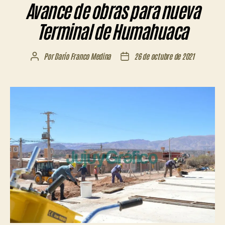
Avance de obras para nueva
Terminal de Humahuaca
Por
Darío Franco Medina
26 de octubre de 2021
Autor
Fecha
de
de
la
la
entrada
entrada