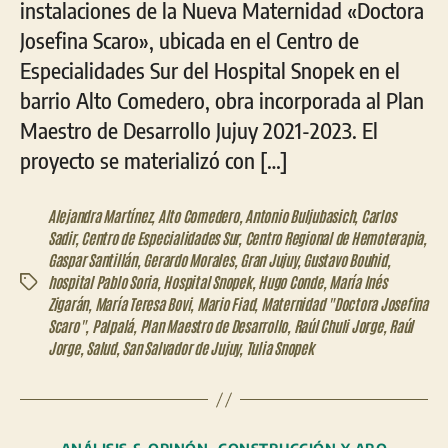
instalaciones de la Nueva Maternidad «Doctora
Josefina Scaro», ubicada en el Centro de
Especialidades Sur del Hospital Snopek en el
barrio Alto Comedero, obra incorporada al Plan
Maestro de Desarrollo Jujuy 2021-2023. El
proyecto se materializó con […]
Alejandra Martínez
,
Alto Comedero
,
Antonio Buljubasich
,
Carlos
Sadir
,
Centro de Especialidades Sur
,
Centro Regional de Hemoterapia
,
Gaspar Santillán
,
Gerardo Morales
,
Gran Jujuy
,
Gustavo Bouhid
,
hospital Pablo Soria
,
Hospital Snopek
,
Hugo Conde
,
María Inés
Etiquetas
Zigarán
,
María Teresa Bovi
,
Mario Fiad
,
Maternidad "Doctora Josefina
Scaro"
,
Palpalá
,
Plan Maestro de Desarrollo
,
Raúl Chuli Jorge
,
Raúl
Jorge
,
Salud
,
San Salvador de Jujuy
,
Tulia Snopek
Categorías