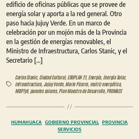
edificio de oficinas públicas que se provee de
energía solar y aporta a la red general. Otro
paso hacia Jujuy Verde. En un marco de
celebración por un mojón más de la Provincia
en la gestión de energías renovables, el
Ministro de Infraestructura, Carlos Stanic, y el
Secretario […]
Carlos Stanic
,
Ciudad Cultural
,
EDUPLAN 21
,
Energía
,
Energía Solar
,
Infraestructura
,
Jujuy Verde
,
Mario Pizarro
,
matriz energética
,
Etiquetas
MISPTyV
,
paneles solares
,
Plan Maestro de Desarrollo
,
PROMACE
Categorías
HUMAHUACA
GOBIERNO PROVINCIAL
PROVINCIA
SERVICIOS