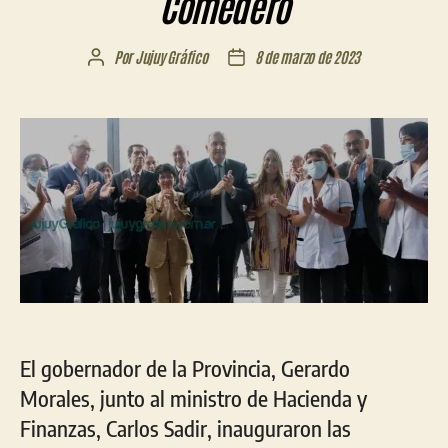
Comedero
Por
Jujuy Gráfico
8 de marzo de 2023
Autor
Fecha
de
de
la
la
entrada
entrada
El gobernador de la Provincia, Gerardo
Morales, junto al ministro de Hacienda y
Finanzas, Carlos Sadir, inauguraron las