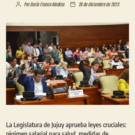
Por
Darío Franco Medina
26 de diciembre de 2023
Autor
Fecha
de
de
la
la
entrada
entrada
La Legislatura de Jujuy aprueba leyes cruciales:
régimen salarial para salud, medidas de