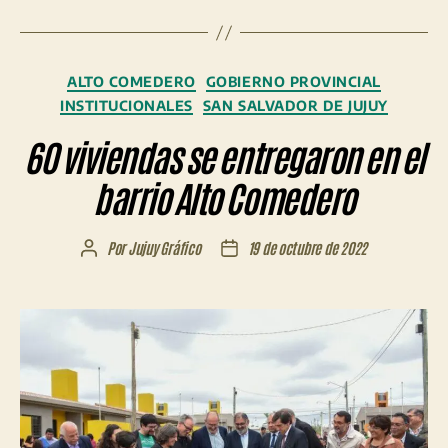
Categorías
ALTO COMEDERO
GOBIERNO PROVINCIAL
INSTITUCIONALES
SAN SALVADOR DE JUJUY
60 viviendas se entregaron en el
barrio Alto Comedero
Por
Jujuy Gráfico
19 de octubre de 2022
Autor
Fecha
de
de
la
la
entrada
entrada