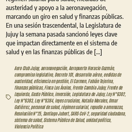
austeridad y apoyo a la aeronavegación,
marcando un giro en salud y finanzas públicas.
En una sesión trascendental, la Legislatura de
Jujuy la semana pasada sancionó leyes clave
que impactan directamente en el sistema de
salud y en las finanzas públicas de […]
Aero Club Jujuy
,
aeronavegación
,
Aeropuerto Horacio Guzmán
,
compromiso legislativo
,
Decreto 101
,
desarrollo aéreo
,
eedidas de
austeridad
,
eficiencia en gestión
,
El Carmen
,
Fabián Tejerina
,
finanzas públicas
,
Finca Los Ávalos
,
Frente Cambia Jujuy
,
Frente de
Izquierda
,
Gasto Público
,
inversión
,
Legislatura de Jujuy
,
Ley N°6382
,
Etiquetas
Ley N°6383
,
Ley N°6384
,
leyes cruciales
,
Natalia Morales
,
Omar
Gutiérrez
,
personal de salud
,
régimen salarial
,
repudio a amenazas
,
Resolución N°25
,
Santiago Jubert
,
SARS-CoV-2
,
seguridad ciudadana
,
sistema de salud
,
Sistema Público de Salud
,
unidad política
,
Violencia Política