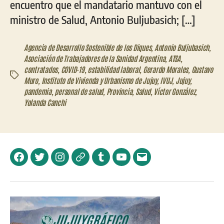
encuentro que el mandatario mantuvo con el
ministro de Salud, Antonio Buljubasich; […]
Agencia de Desarrollo Sostenible de los Diques
,
Antonio Buljubasich
,
Asociación de Trabajadores de la Sanidad Argentina
,
ATSA
,
contratados
,
COVID-19
,
estabilidad laboral
,
Gerardo Morales
,
Gustavo
Etiquetas
Muro
,
Instituto de Vivienda y Urbanismo de Jujuy
,
IVUJ
,
Jujuy
,
pandemia
,
personal de salud
,
Provincia
,
Salud
,
Víctor González
,
Yolanda Canchi
Facebook
Twitter
Instagram
Telegram
Tumblr
YouTube
Correo
electrónico