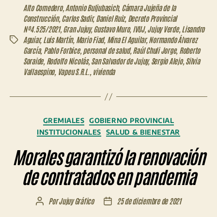
Alto Comedero
,
Antonio Buljubasich
,
Cámara Jujeña de la
Construcción
,
Carlos Sadir
,
Daniel Ruiz
,
Decreto Provincial
Nº4.525/2021
,
Gran Jujuy
,
Gustavo Muro
,
IVUJ
,
Jujuy Verde
,
Lisandro
Aguiar
,
Luis Martín
,
Mario Fiad
,
Mina El Aguilar
,
Normando Álvarez
Etiquetas
García
,
Pablo Forbice
,
personal de salud
,
Raúl Chuli Jorge
,
Roberto
Soraide
,
Rodolfo Nicolás
,
San Salvador de Jujuy
,
Sergio Alejo
,
Silvia
Vallaespino
,
Vapeu S.R.L.
,
vivienda
Categorías
GREMIALES
GOBIERNO PROVINCIAL
INSTITUCIONALES
SALUD & BIENESTAR
Morales garantizó la renovación
de contratados en pandemia
Por
Jujuy Gráfico
25 de diciembre de 2021
Autor
Fecha
de
de