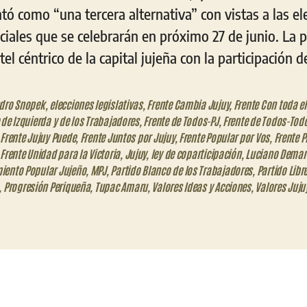
ntó como “una tercera alternativa” con vistas a las el
nciales que se celebrarán en próximo 27 de junio. La 
l céntrico de la capital jujeña con la participación d
ndro Snopek
,
elecciones legislativas
,
Frente Cambia Jujuy
,
Frente Con toda e
 de Izquierda y de los Trabajadores
,
Frente de Todos-PJ
,
Frente de Todos-Tod
,
Frente Jujuy Puede
,
Frente Juntos por Jujuy
,
Frente Popular por Vos
,
Frente 
,
Frente Unidad para la Victoria
,
Jujuy
,
ley de coparticipación
,
Luciano Demar
iento Popular Jujeño
,
MPJ
,
Partido Blanco de los Trabajadores
,
Partido Libre
,
Progresión Periqueña
,
Tupac Amaru
,
Valores Ideas y Acciones
,
Valores Juju
eo