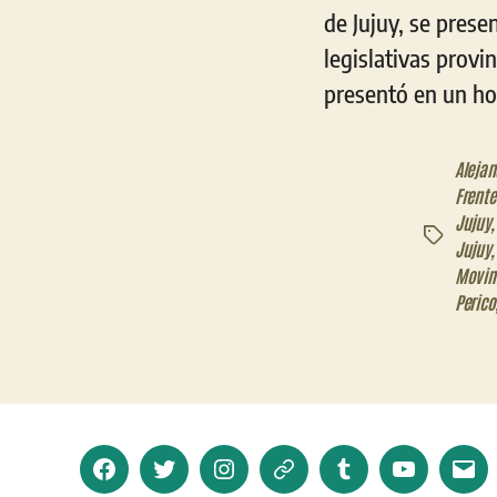
de Jujuy, se prese
legislativas provi
presentó en un hote
Aleja
Frente
Jujuy
Etiquetas
Jujuy
Movim
Perico
Facebook
Twitter
Instagram
Telegram
Tumblr
YouTube
Corr