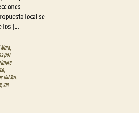
ecciones
propuesta local se
e los […]
l Alma
,
os por
Primero
co
,
s del Sur
,
y
,
VIA