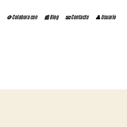
🪙 Colabora con
📰 Blog
📧 Contacto
👤 Usuario