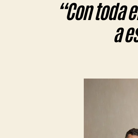
“Con toda e
a e