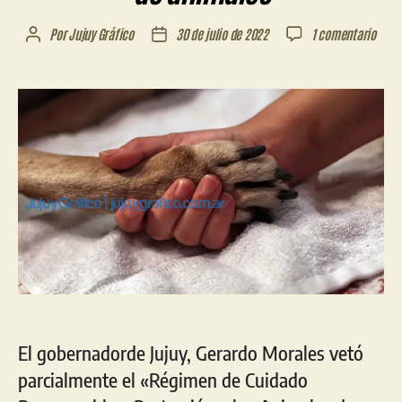
en
Por
Jujuy Gráfico
30 de julio de 2022
1 comentario
Autor
Fecha
Mora
de
de
vetó
la
la
artíc
entrada
entrada
sobr
euta
de
la
ley
de
prot
de
anim
El gobernadorde Jujuy, Gerardo Morales vetó
parcialmente el «Régimen de Cuidado