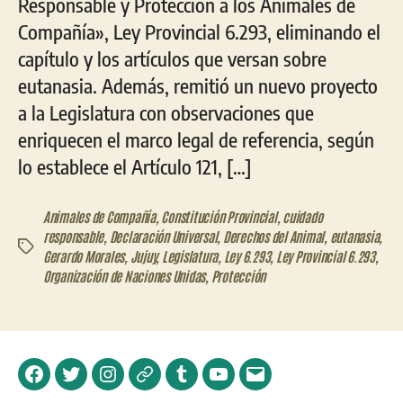
Responsable y Protección a los Animales de
Compañía», Ley Provincial 6.293, eliminando el
capítulo y los artículos que versan sobre
eutanasia. Además, remitió un nuevo proyecto
a la Legislatura con observaciones que
enriquecen el marco legal de referencia, según
lo establece el Artículo 121, […]
Animales de Compañía
,
Constitución Provincial
,
cuidado
responsable
,
Declaración Universal
,
Derechos del Animal
,
eutanasia
,
Etiquetas
Gerardo Morales
,
Jujuy
,
Legislatura
,
Ley 6.293
,
Ley Provincial 6.293
,
Organización de Naciones Unidas
,
Protección
Facebook
Twitter
Instagram
Telegram
Tumblr
YouTube
Correo