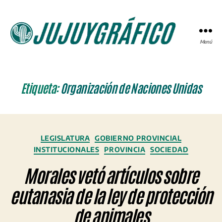
Menú
JUJUYGRÁFICO
Etiqueta:
Organización de Naciones Unidas
Categorías
LEGISLATURA
GOBIERNO PROVINCIAL
INSTITUCIONALES
PROVINCIA
SOCIEDAD
Morales vetó artículos sobre
eutanasia de la ley de protección
de animales