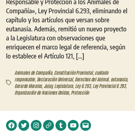
Responsable y Protección a los Animales de
Compañía», Ley Provincial 6.293, eliminando el
capítulo y los artículos que versan sobre
eutanasia. Además, remitió un nuevo proyecto
a la Legislatura con observaciones que
enriquecen el marco legal de referencia, según
lo establece el Artículo 121, […]
Animales de Compañía
,
Constitución Provincial
,
cuidado
responsable
,
Declaración Universal
,
Derechos del Animal
,
eutanasia
,
Etiquetas
Gerardo Morales
,
Jujuy
,
Legislatura
,
Ley 6.293
,
Ley Provincial 6.293
,
Organización de Naciones Unidas
,
Protección
Facebook
Twitter
Instagram
Telegram
Tumblr
YouTube
Correo