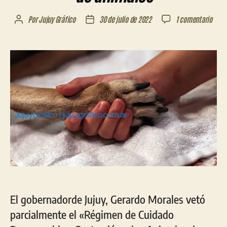
en
Por
Jujuy Gráfico
30 de julio de 2022
1 comentario
Autor
Fecha
Mora
de
de
vetó
la
la
artíc
entrada
entrada
sobr
euta
de
la
ley
de
prot
de
anim
El gobernadorde Jujuy, Gerardo Morales vetó
parcialmente el «Régimen de Cuidado