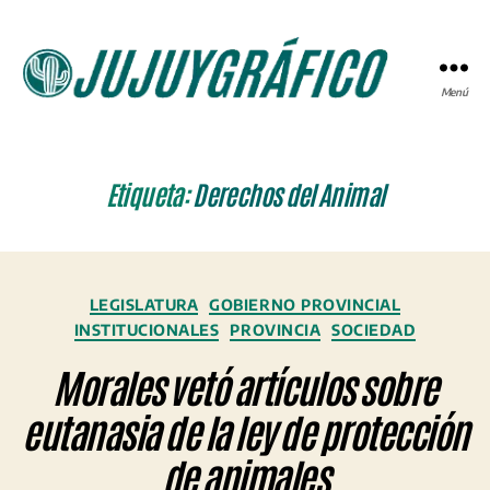
Menú
JUJUYGRÁFICO
Etiqueta:
Derechos del Animal
Categorías
LEGISLATURA
GOBIERNO PROVINCIAL
INSTITUCIONALES
PROVINCIA
SOCIEDAD
Morales vetó artículos sobre
eutanasia de la ley de protección
de animales