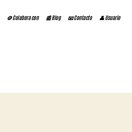
🪙 Colabora con
📰 Blog
📧 Contacto
👤 Usuario