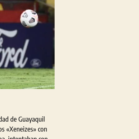
udad de Guayaquil
Los «Xeneizes» con
pa, intentaban con