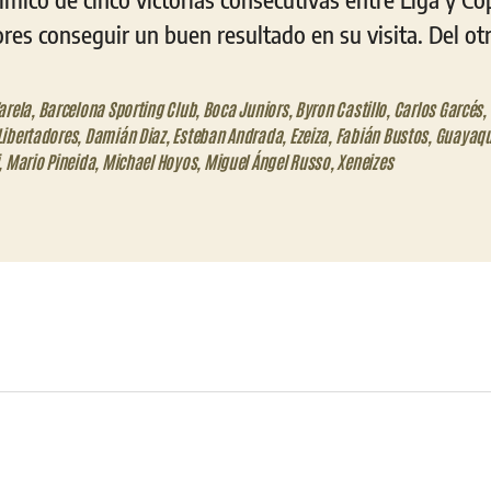
res conseguir un buen resultado en su visita. Del ot
arela
,
Barcelona Sporting Club
,
Boca Juniors
,
Byron Castillo
,
Carlos Garcés
,
Libertadores
,
Damián Diaz
,
Esteban Andrada
,
Ezeiza
,
Fabián Bustos
,
Guayaqu
,
Mario Pineida
,
Michael Hoyos
,
Miguel Ángel Russo
,
Xeneizes
eo
trónico