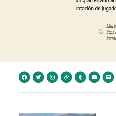
rotación de jugado
Alan V
Copa 
Etiquetas
Burrai
Facebook
Twitter
Instagram
Telegram
Tumblr
YouTube
Corr
elec