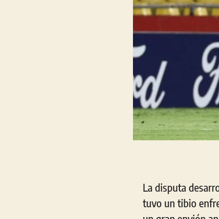
La disputa desarr
tuvo un tibio enfr
un gran envión aní