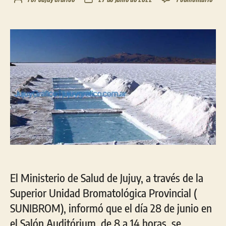
Dict
de
de
Talle
la
la
de
entrada
entrada
Actu
a
prod
salin
El Ministerio de Salud de Jujuy, a través de la
Superior Unidad Bromatológica Provincial (
SUNIBROM), informó que el día 28 de junio en
el Salón Auditórium, de 8 a 14 horas, se