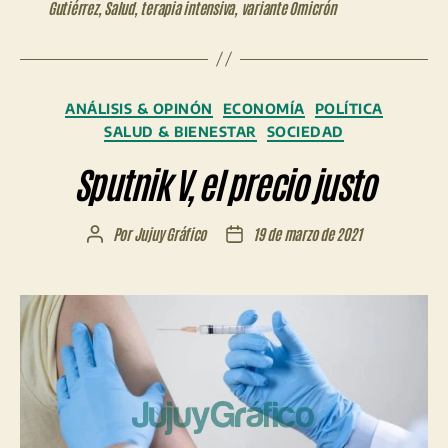
Gutiérrez
,
Salud
,
terapia intensiva
,
variante Omicrón
Categorías
ANÁLISIS & OPINÓN
ECONOMÍA
POLÍTICA
SALUD & BIENESTAR
SOCIEDAD
Sputnik V, el precio justo
Por
Jujuy Gráfico
19 de marzo de 2021
Autor
Fecha
de
de
la
la
entrada
entrada