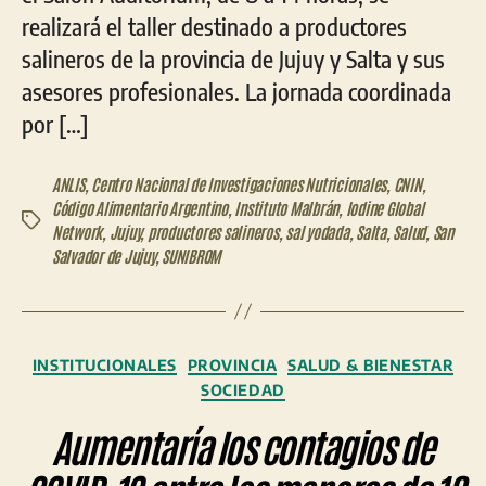
realizará el taller destinado a productores
salineros de la provincia de Jujuy y Salta y sus
asesores profesionales. La jornada coordinada
por […]
ANLIS
,
Centro Nacional de Investigaciones Nutricionales
,
CNIN
,
Código Alimentario Argentino
,
Instituto Malbrán
,
Iodine Global
Etiquetas
Network
,
Jujuy
,
productores salineros
,
sal yodada
,
Salta
,
Salud
,
San
Salvador de Jujuy
,
SUNIBROM
Categorías
INSTITUCIONALES
PROVINCIA
SALUD & BIENESTAR
SOCIEDAD
Aumentaría los contagios de