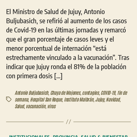
El Ministro de Salud de Jujuy, Antonio
Buljubasich, se refirió al aumento de los casos
de Covid-19 en las últimas jornadas y remarcó
que el gran porcentaje de casos leves y el
menor porcentual de internación “está
estrechamente vinculado a la vacunación”. Tras
indicar que Jujuy ronda el 81% de la población
con primera dosis […]
Antonio Buljubasich
,
Chaya de Mojones
,
contagios
,
COVID-19
,
fin de
semana
,
Hospital San Roque
,
Instituto Malbrán
,
Jujuy
,
Navidad
,
Etiquetas
Salud
,
vacunación
,
virus
Categorías
INSTITUCIONALES
PROVINCIA
SALUD & BIENESTAR