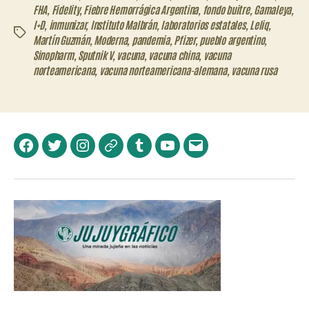
FHA
,
Fidelity
,
Fiebre Hemorrágica Argentina
,
fondo buitre
,
Gamaleya
,
I+D
,
inmunizar
,
Instituto Malbrán
,
laboratorios estatales
,
Leliq
,
Etiquetas
Martín Guzmán
,
Moderna
,
pandemia
,
Pfizer
,
pueblo argentino
,
Sinopharm
,
Sputnik V
,
vacuna
,
vacuna china
,
vacuna
norteamericana
,
vacuna norteamericana-alemana
,
vacuna rusa
Facebook
Twitter
Instagram
Telegram
Tumblr
YouTube
Correo
electrónico