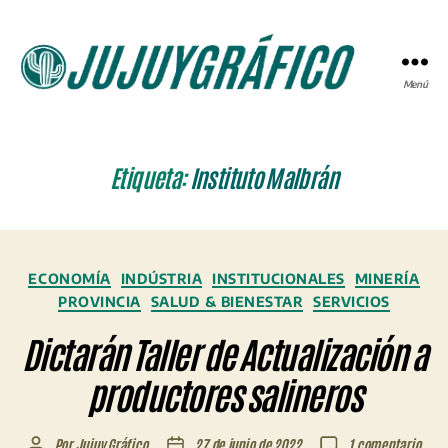
Menú
JUJUYGRÁFICO
Etiqueta:
Instituto Malbrán
Categorías
ECONOMÍA
INDÚSTRIA
INSTITUCIONALES
MINERÍA
PROVINCIA
SALUD & BIENESTAR
SERVICIOS
Dictarán Taller de Actualización a
productores salineros
en
Por
Jujuy Gráfico
27 de junio de 2022
1 comentario
Autor
Fecha