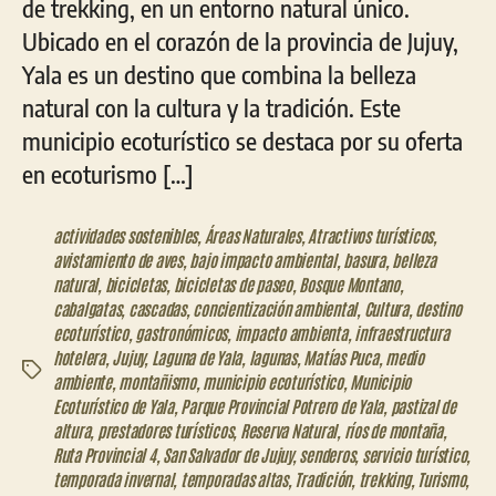
de trekking, en un entorno natural único.
Ubicado en el corazón de la provincia de Jujuy,
Yala es un destino que combina la belleza
natural con la cultura y la tradición. Este
municipio ecoturístico se destaca por su oferta
en ecoturismo […]
actividades sostenibles
,
Áreas Naturales
,
Atractivos turísticos
,
avistamiento de aves
,
bajo impacto ambiental
,
basura
,
belleza
natural
,
bicicletas
,
bicicletas de paseo
,
Bosque Montano
,
cabalgatas
,
cascadas
,
concientización ambiental
,
Cultura
,
destino
ecoturístico
,
gastronómicos
,
impacto ambienta
,
infraestructura
hotelera
,
Jujuy
,
Laguna de Yala
,
lagunas
,
Matías Puca
,
medio
Etiquetas
ambiente
,
montañismo
,
municipio ecoturístico
,
Municipio
Ecoturístico de Yala
,
Parque Provincial Potrero de Yala
,
pastizal de
altura
,
prestadores turísticos
,
Reserva Natural
,
ríos de montaña
,
Ruta Provincial 4
,
San Salvador de Jujuy
,
senderos
,
servicio turístico
,
temporada invernal
,
temporadas altas
,
Tradición
,
trekking
,
Turismo
,