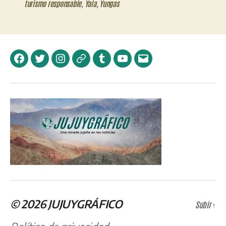
turismo responsable
,
Yala
,
Yungas
Facebook
Twitter
Instagram
Telegram
Tumblr
YouTube
Correo
electrónico
© 2026
JUJUYGRÁFICO
Subir
↑