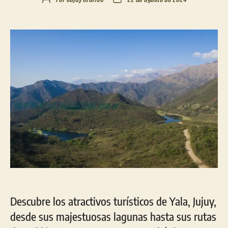
de
de
la
la
entrada
entrada
Descubre los atractivos turísticos de Yala, Jujuy,
desde sus majestuosas lagunas hasta sus rutas