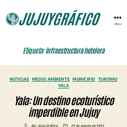
Menú
JUJUYGRÁFICO
Etiqueta:
infraestructura hotelera
Categorías
NOTICIAS
MEDIO AMBIENTE
MUNICIPIO
TURISMO
YALA
Yala: Un destino ecoturístico
imperdible en Jujuy
Por
Jujuy Gráfico
22 de agosto de 2024
Autor
Fecha