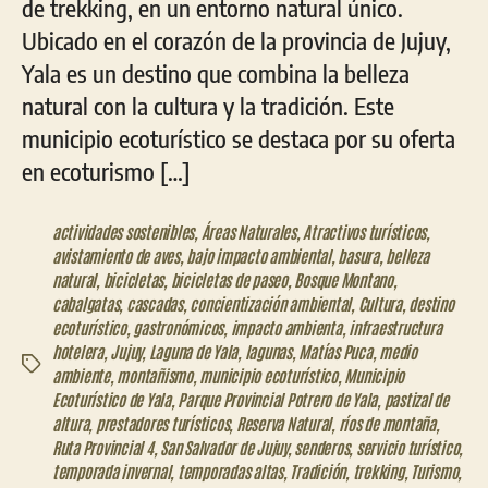
de trekking, en un entorno natural único.
Ubicado en el corazón de la provincia de Jujuy,
Yala es un destino que combina la belleza
natural con la cultura y la tradición. Este
municipio ecoturístico se destaca por su oferta
en ecoturismo […]
actividades sostenibles
,
Áreas Naturales
,
Atractivos turísticos
,
avistamiento de aves
,
bajo impacto ambiental
,
basura
,
belleza
natural
,
bicicletas
,
bicicletas de paseo
,
Bosque Montano
,
cabalgatas
,
cascadas
,
concientización ambiental
,
Cultura
,
destino
ecoturístico
,
gastronómicos
,
impacto ambienta
,
infraestructura
hotelera
,
Jujuy
,
Laguna de Yala
,
lagunas
,
Matías Puca
,
medio
Etiquetas
ambiente
,
montañismo
,
municipio ecoturístico
,
Municipio
Ecoturístico de Yala
,
Parque Provincial Potrero de Yala
,
pastizal de
altura
,
prestadores turísticos
,
Reserva Natural
,
ríos de montaña
,
Ruta Provincial 4
,
San Salvador de Jujuy
,
senderos
,
servicio turístico
,
temporada invernal
,
temporadas altas
,
Tradición
,
trekking
,
Turismo
,