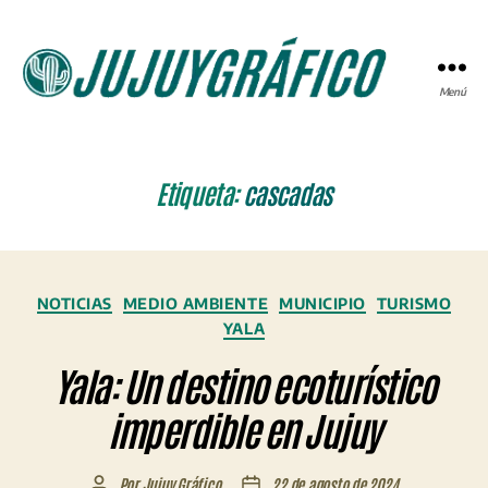
Menú
JUJUYGRÁFICO
Etiqueta:
cascadas
Categorías
NOTICIAS
MEDIO AMBIENTE
MUNICIPIO
TURISMO
YALA
Yala: Un destino ecoturístico
imperdible en Jujuy
Por
Jujuy Gráfico
22 de agosto de 2024
Autor
Fecha