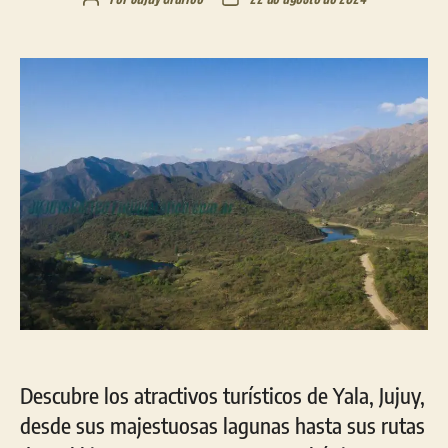
de
de
la
la
entrada
entrada
Descubre los atractivos turísticos de Yala, Jujuy,
desde sus majestuosas lagunas hasta sus rutas