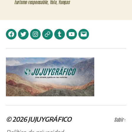
turismo responsable
,
Yala
,
Yungas
Facebook
Twitter
Instagram
Telegram
Tumblr
YouTube
Correo
electrónico
© 2026
JUJUYGRÁFICO
Subir
↑