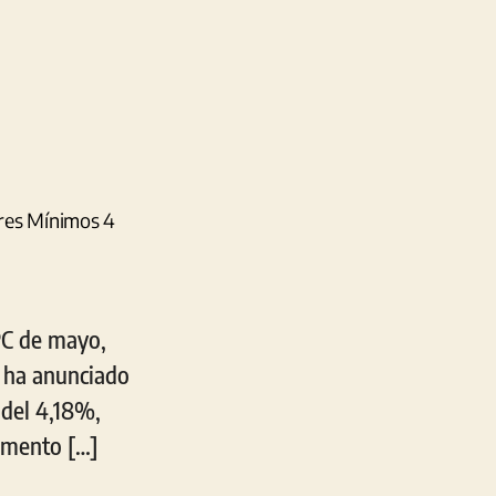
PC de mayo,
 ha anunciado
 del 4,18%,
remento […]