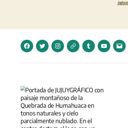
indum
Facebook
Twitter
Instagram
Telegram
Tumblr
YouTube
Corr
elec