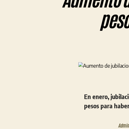
peso
En enero, jubila
pesos para haber
Admini