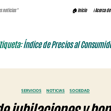
🏠 Inicio
ℹ️ Acerca de
s noticias"
tiqueta:
Índice de Precios al Consumid
Categorías
SERVICIOS
NOTICIAS
SOCIEDAD
 jubilaciones y bon