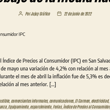
Por
Jujuy Gráfico
22 de junio de 2022
Autor
Fecha
de
de
la
la
entrada
entrada
el Índice de Precios al Consumidor (IPC) en San Salva
 de mayo una variación de 4,2% con relación al mes 
rante el mes de abril la inflación fue de 5,3% es d
elación al mes anterior. […]
stible
,
comerciantes informales
,
comunicaciones
,
El Carmen
,
electricidad
,
anza
,
Equipamiento
,
esparcimiento
,
Ferias
,
Índice de Precios al Consumidor