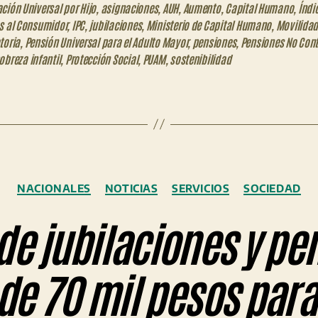
ción Universal por Hijo
,
asignaciones
,
AUH
,
Aumento
,
Capital Humano
,
Índi
s al Consumidor
,
IPC
,
jubilaciones
,
Ministerio de Capital Humano
,
Movilida
toria
,
Pensión Universal para el Adulto Mayor
,
pensiones
,
Pensiones No Cont
obreza infantil
,
Protección Social
,
PUAM
,
sostenibilidad
Categorías
NACIONALES
NOTICIAS
SERVICIOS
SOCIEDAD
e jubilaciones y pe
 de 70 mil pesos para