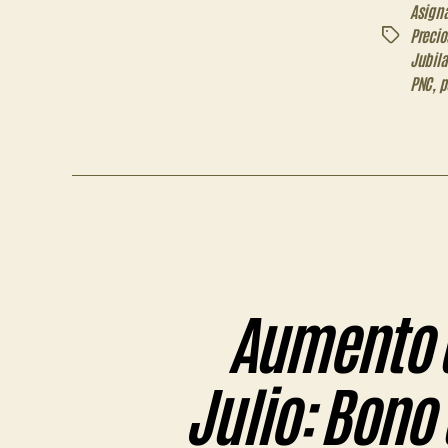
Asigna
Precio
Etiquetas
Jubila
PNC
,
p
Aumento d
Julio: Bono