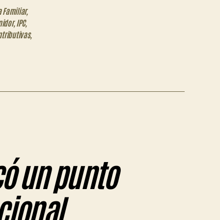
 Familiar
,
midor
,
IPC
,
tributivas
,
icó un punto
cional