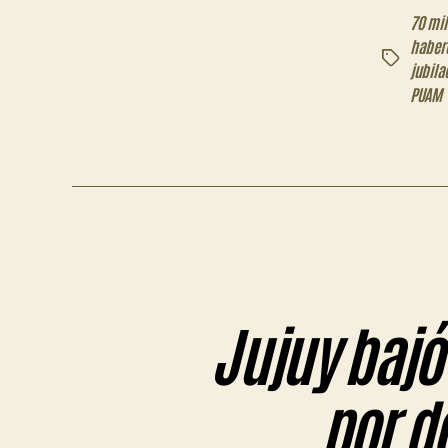
70 mil
haber
Etiquetas
jubila
PUAM
Jujuy bajó 
por d