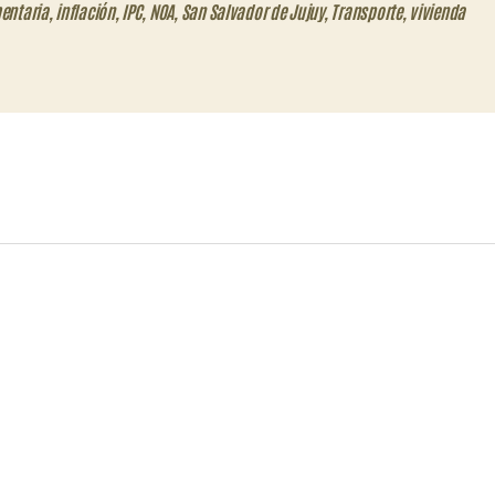
entaria
,
inflación
,
IPC
,
NOA
,
San Salvador de Jujuy
,
Transporte
,
vivienda
eo
trónico