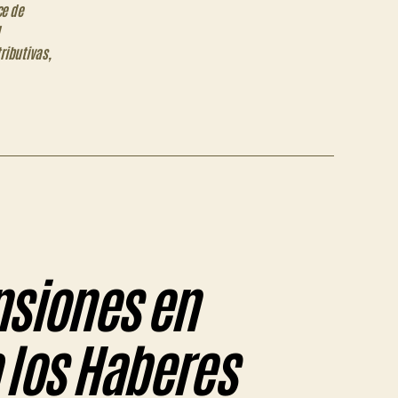
ce de
d
ributivas
,
nsiones en
 los Haberes