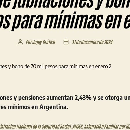
s para mínimas en 
Por
Jujuy Gráfico
31 de diciembre de 2024
Autor
Fecha
de
de
la
la
entrada
entrada
ciones y pensiones aumentan 2,43% y se otorga un
es mínimos en Argentina.
stración Nacional de la Seguridad Social
,
ANSES
,
Asignación Familiar por Hi