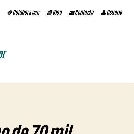
🪙 Colabora con
📰 Blog
📧 Contacto
👤 Usuario
or
o de 70 mil