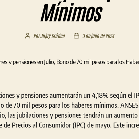
Mínimos
Por
Jujuy Gráfico
3 de julio de 2024
Autor
Fecha
de
de
la
la
entrada
entrada
ilaciones y pensiones aumentarán un 4,18% según el I
o de 70 mil pesos para los haberes mínimos. ANSES
ulio, las jubilaciones y pensiones tendrán un aumento
ce de Precios al Consumidor (IPC) de mayo. Este inc