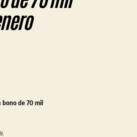
enero
 bono de 70 mil
jo
,