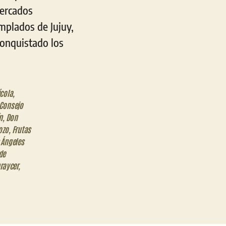
mercados
emplados de Jujuy,
 conquistado los
ícola
,
Consejo
n
,
Don
ozo
,
Frutas
 Ángeles
de
raycer
,