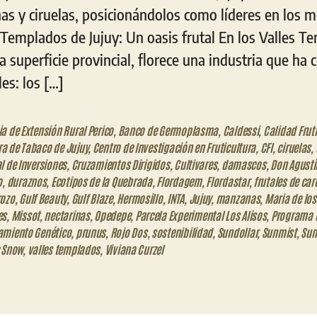
nas y ciruelas, posicionándolos como líderes en los 
 Templados de Jujuy: Un oasis frutal En los Valles T
a superficie provincial, florece una industria que ha
es: los […]
a de Extensión Rural Perico
,
Banco de Germoplasma
,
Caldessi
,
Calidad Frut
a de Tabaco de Jujuy
,
Centro de Investigación en Fruticultura
,
CFI
,
ciruelas
,
l de Inversiones
,
Cruzamientos Dirigidos
,
Cultivares
,
damascos
,
Don Agustí
o
,
duraznos
,
Ecotipos de la Quebrada
,
Flordagem
,
Flordastar
,
frutales de car
rozo
,
Gulf Beauty
,
Gulf Blaze
,
Hermosillo
,
INTA
,
Jujuy
,
manzanas
,
Maria de los
es
,
Missot
,
nectarinas
,
Opedepe
,
Parcela Experimental Los Alisos
,
Programa 
amiento Genético
,
prunus
,
Rojo Dos
,
sostenibilidad
,
Sundollar
,
Sunmist
,
Sun
c Snow
,
valles templados
,
Viviana Curzel