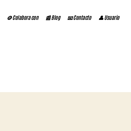
🪙 Colabora con
📰 Blog
📧 Contacto
👤 Usuario