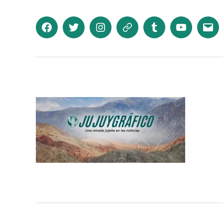
Facebook
Twitter
Instagram
Telegram
Tumblr
YouTube
Corr
elec