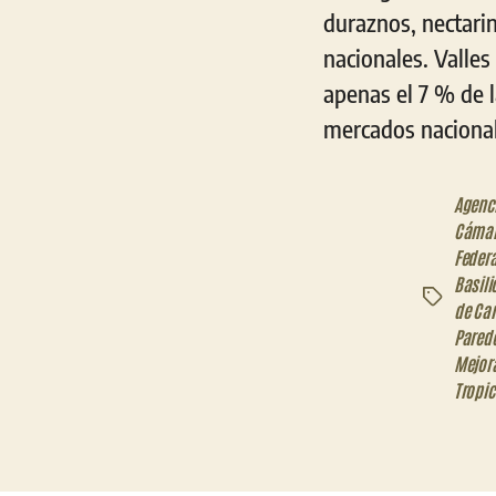
duraznos, nectari
nacionales. Valles
apenas el 7 % de l
mercados nacional
Agenci
Cámar
Federa
Basili
Etiquetas
de Ca
Pared
Mejor
Tropi