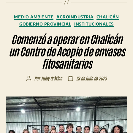
Categorías
MEDIO AMBIENTE
AGROINDUSTRIA
CHALICÁN
GOBIERNO PROVINCIAL
INSTITUCIONALES
Comenzó a operar en Chalicán
un Centro de Acopio de envases
fitosanitarios
Por
Jujuy Gráfico
23 de julio de 2023
Autor
Fecha
de
de
la
la
entrada
entrada