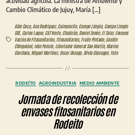
actividad agrícola. La ministra de Ambiente y
Cambio Climático de Jujuy, María […]
Aldo Coca
,
Ana Rodríguez
,
Caimancito
,
Campo Limpio
,
Campo Limpio
SGE
,
Carlos Luque
,
CAT Norte
,
Chalicán
,
Daniel Zenón
,
El Talar
,
Envases
Vacíos de Fitosanitarios
,
fitosanitarios
,
Fraile Pintado
,
Gastón
Etiquetas
Chingolani
,
Iván Poncio
,
Libertador General San Martín
,
Marina
Giordana
,
Miguel Martínez
,
Oscar Unzaga
,
Silvia Giacoppo
,
Yuto
Categorías
RODEÍTO
AGROINDUSTRIA
MEDIO AMBIENTE
Jornada de recolección de
envases fitosanitarios en
Rodeito