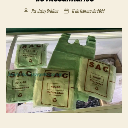
Por
Jujuy Gráfico
11 de febrero de 2024
Autor
Fecha
de
de
la
la
entrada
entrada