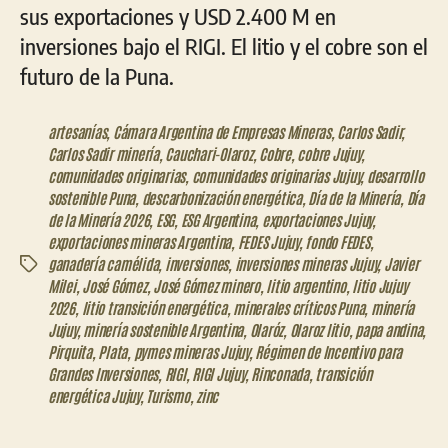
sus exportaciones y USD 2.400 M en
inversiones bajo el RIGI. El litio y el cobre son el
futuro de la Puna.
artesanías
,
Cámara Argentina de Empresas Mineras
,
Carlos Sadir
,
Carlos Sadir minería
,
Cauchari-Olaroz
,
Cobre
,
cobre Jujuy
,
comunidades originarias
,
comunidades originarias Jujuy
,
desarrollo
sostenible Puna
,
descarbonización energética
,
Día de la Minería
,
Día
de la Minería 2026
,
ESG
,
ESG Argentina
,
exportaciones Jujuy
,
exportaciones mineras Argentina
,
FEDES Jujuy
,
fondo FEDES
,
ganadería camélida
,
inversiones
,
inversiones mineras Jujuy
,
Javier
Etiquetas
Milei
,
José Gómez
,
José Gómez minero
,
litio argentino
,
litio Jujuy
2026
,
litio transición energética
,
minerales críticos Puna
,
minería
Jujuy
,
minería sostenible Argentina
,
Olaróz
,
Olaroz litio
,
papa andina
,
Pirquita
,
Plata
,
pymes mineras Jujuy
,
Régimen de Incentivo para
Grandes Inversiones
,
RIGI
,
RIGI Jujuy
,
Rinconada
,
transición
energética Jujuy
,
Turismo
,
zinc