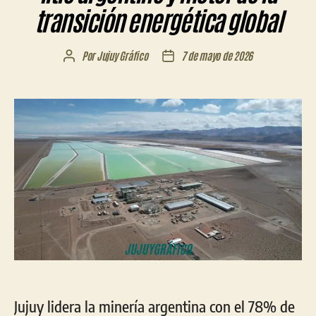
transición energética global
Por
Jujuy Gráfico
7 de mayo de 2026
Autor
Fecha
de
de
la
la
entrada
entrada
Jujuy lidera la minería argentina con el 78% de