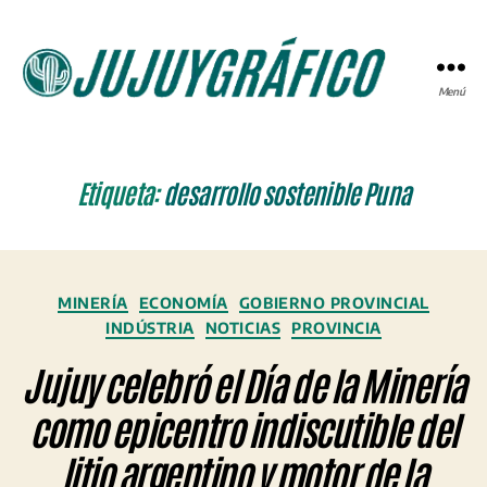
Menú
JUJUYGRÁFICO
Etiqueta:
desarrollo sostenible Puna
Categorías
MINERÍA
ECONOMÍA
GOBIERNO PROVINCIAL
INDÚSTRIA
NOTICIAS
PROVINCIA
Jujuy celebró el Día de la Minería
como epicentro indiscutible del
litio argentino y motor de la