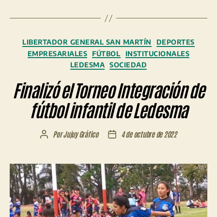
Categorías
LIBERTADOR GENERAL SAN MARTÍN
DEPORTES
EMPRESARIALES
FÚTBOL
INSTITUCIONALES
LEDESMA
SOCIEDAD
Finalizó el Torneo Integración de
fútbol infantil de Ledesma
Por
Jujuy Gráfico
4 de octubre de 2022
Autor
Fecha
de
de
la
la
entrada
entrada