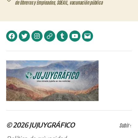
de Obreros y Empleados
,
SOEAIL
,
vacunación pública
Facebook
Twitter
Instagram
Telegram
Tumblr
YouTube
Correo
electrónico
© 2026
JUJUYGRÁFICO
Subir
↑