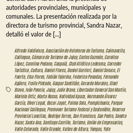
autoridades provinciales, municipales y
comunales. La presentación realizada por la
directora de turismo provincial, Sandra Nazar,
detalló el valor de […]
Alfredo Valdiviezo
,
Asociación de Hoteleros de Turismo
,
Caimancito
,
Calilegua
,
Cámara de Turismo de Jujuy
,
Carlos Guzmán
,
Carolina
López
,
Carolina Pedano
,
Caspalá
,
Club Atlético Ledesma
,
Corredor
Turístico
,
Cultura
,
Daniel Flores
,
Daniel Gurrieri
,
Daniel Soruco
,
El
Fuerte
,
Elsa Flores
,
Fabián Tejerina
,
Federico Posadas
,
Fernando
Agüero
,
Fraile Pintado
,
Gaspar Santillán
,
Gerardo Morales
,
Gisel
Bravo
,
Iván Poncio
,
Jujuy
,
Julio Bravo
,
Libertador General San Martín
,
Etiquetas
Mariela Ortiz
,
Marta Russo
,
Natividad Apaza
,
Normando Álvarez
García
,
Olver Legal
,
Oscar Jayat
,
Palma Sola
,
Pampichuela
,
Parque
Nacional Calilegua
,
Promover Turismo Federal y Sostenible
,
Reserva
Provincial Lancitas
,
Rodrigo Torres
,
San Francisco
,
San Pedro
,
Sandra
Nazar
,
Santa Ana
,
Santiago Carrillo
,
Turismo
,
Unión de Empresarios
,
Valle Colorado
,
Valle Grande
,
Valles de Altura
,
Yungas
,
Yuto