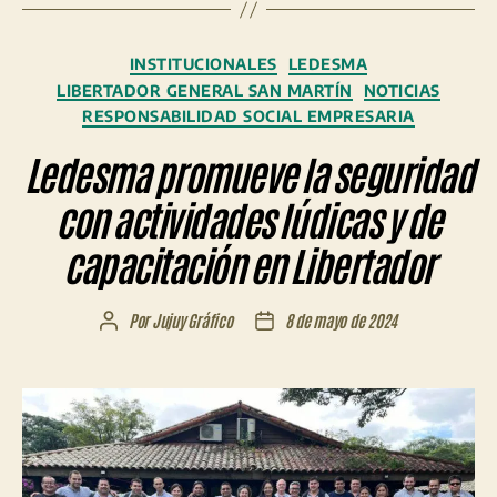
Categorías
INSTITUCIONALES
LEDESMA
LIBERTADOR GENERAL SAN MARTÍN
NOTICIAS
RESPONSABILIDAD SOCIAL EMPRESARIA
Ledesma promueve la seguridad
con actividades lúdicas y de
capacitación en Libertador
Por
Jujuy Gráfico
8 de mayo de 2024
Autor
Fecha
de
de
la
la
entrada
entrada