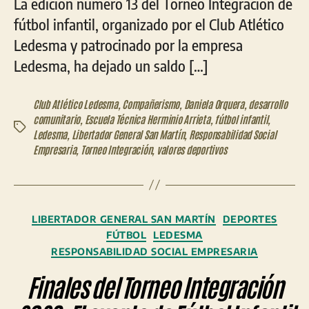
La edición número 13 del Torneo Integración de
fútbol infantil, organizado por el Club Atlético
Ledesma y patrocinado por la empresa
Ledesma, ha dejado un saldo […]
Club Atlético Ledesma
,
Compañerismo
,
Daniela Orquera
,
desarrollo
comunitario
,
Escuela Técnica Herminio Arrieta
,
fútbol infantil
,
Etiquetas
Ledesma
,
Libertador General San Martín
,
Responsabilidad Social
Empresaria
,
Torneo Integración
,
valores deportivos
Categorías
LIBERTADOR GENERAL SAN MARTÍN
DEPORTES
FÚTBOL
LEDESMA
RESPONSABILIDAD SOCIAL EMPRESARIA
Finales del Torneo Integración