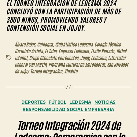
EL TORNEO INTEGRACIÓN DE LEDESMA 2024
CONCLUYÓ CON LA PARTICIPACIÓN DE MÁS DE
3800 NIÑOS, PROMOVIENDO VALORES Y
CONTENCIÓN SOCIAL EN JUJUY.
Álvaro Rojas
,
Calilegua
,
Club Atlético Ledesma
,
Colegio Técnico
Herminio Arrieta
,
El Talar
,
Empresa Ledesma
,
Fraile Pintado
,
fútbol
infantil
,
Grupo Chocolate con Cuentos
,
Jujuy
,
Ledesma
,
Libertador
Etiquetas
General San Martín
,
Programa Cultural de Merenderos
,
San Salvador
de Jujuy
,
Torneo Integración
,
Vinalito
Categorías
DEPORTES
FÚTBOL
LEDESMA
NOTICIAS
RESPONSABILIDAD SOCIAL EMPRESARIA
Torneo Integración 2024 de