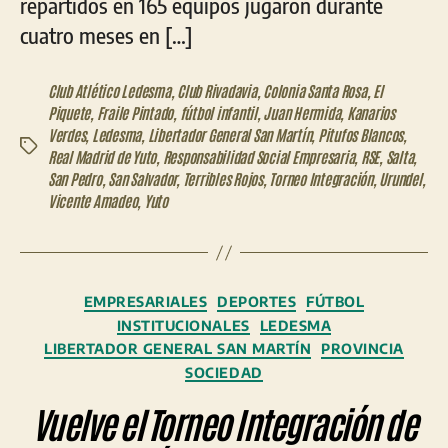
repartidos en 165 equipos jugaron durante
cuatro meses en […]
Club Atlético Ledesma
,
Club Rivadavia
,
Colonia Santa Rosa
,
El
Piquete
,
Fraile Pintado
,
fútbol infantil
,
Juan Hermida
,
Kanarios
Verdes
,
Ledesma
,
Libertador General San Martín
,
Pitufos Blancos
,
Etiquetas
Real Madrid de Yuto
,
Responsabilidad Social Empresaria
,
RSE
,
Salta
,
San Pedro
,
San Salvador
,
Terribles Rojos
,
Torneo Integración
,
Urundel
,
Vicente Amadeo
,
Yuto
Categorías
EMPRESARIALES
DEPORTES
FÚTBOL
INSTITUCIONALES
LEDESMA
LIBERTADOR GENERAL SAN MARTÍN
PROVINCIA
SOCIEDAD
Vuelve el Torneo Integración de