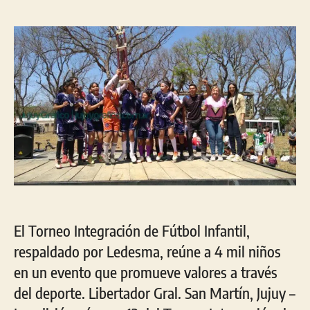
Tota
la
la
13ª
entrada
entrada
Edi
del
Tor
Int
de
Fút
Infa
El Torneo Integración de Fútbol Infantil,
respaldado por Ledesma, reúne a 4 mil niños
en un evento que promueve valores a través
del deporte. Libertador Gral. San Martín, Jujuy –