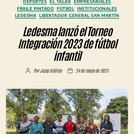
Categorías
DEPORTES
EL TALAR
EMPRESARIALES
FRAILE PINTADO
FÚTBOL
INSTITUCIONALES
LEDESMA
LIBERTADOR GENERAL SAN MARTÍN
Ledesma lanzó el Torneo
Integración 2023 de fútbol
infantil
Por
Jujuy Gráfico
24 de mayo de 2023
Autor
Fecha
de
de
la
la
entrada
entrada