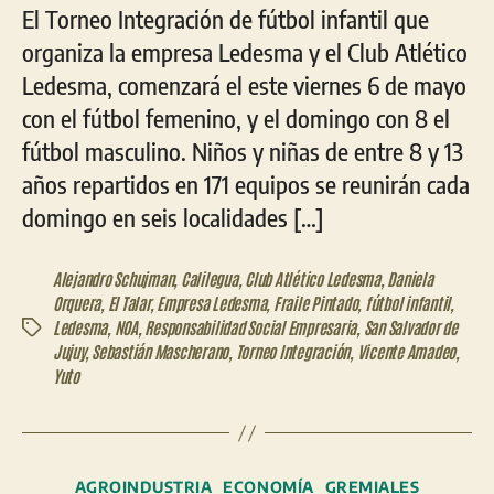
El Torneo Integración de fútbol infantil que
organiza la empresa Ledesma y el Club Atlético
Ledesma, comenzará el este viernes 6 de mayo
con el fútbol femenino, y el domingo con 8 el
fútbol masculino. Niños y niñas de entre 8 y 13
años repartidos en 171 equipos se reunirán cada
domingo en seis localidades […]
Alejandro Schujman
,
Calilegua
,
Club Atlético Ledesma
,
Daniela
Orquera
,
El Talar
,
Empresa Ledesma
,
Fraile Pintado
,
fútbol infantil
,
Ledesma
,
NOA
,
Responsabilidad Social Empresaria
,
San Salvador de
Etiquetas
Jujuy
,
Sebastián Mascherano
,
Torneo Integración
,
Vicente Amadeo
,
Yuto
Categorías
AGROINDUSTRIA
ECONOMÍA
GREMIALES