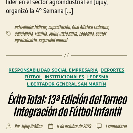
líder en el sector agroindustrial en Jujuy,
organizó la 4° Semana […]
actividades lúdicas
,
capacitación
,
Club Atlético Ledesma
,
conciencia
,
Familia
,
Jujuy
,
Julio Ruffa
,
Ledesma
,
sector
Etiquetas
agroindustria
,
seguridad laboral
Categorías
RESPONSABILIDAD SOCIAL EMPRESARIA
DEPORTES
FÚTBOL
INSTITUCIONALES
LEDESMA
LIBERTADOR GENERAL SAN MARTÍN
Éxito Total: 13ª Edición del Torneo
Integración de Fútbol Infantil
en
Por
Jujuy Gráfico
11 de octubre de 2023
1 comentario
Autor
Fecha
Éxit
de
de