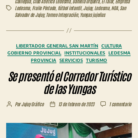
Calilegua
,
Club Atlético Ledesma
,
Daniela Orquera
,
El Talar
,
Empresa
Ledesma
,
Fraile Pintado
,
fútbol infantil
,
Jujuy
,
Ledesma
,
NOA
,
San
Etiquetas
Salvador de Jujuy
,
Torneo Integración
,
Yungas jujeñas
Categorías
LIBERTADOR GENERAL SAN MARTÍN
CULTURA
GOBIERNO PROVINCIAL
INSTITUCIONALES
LEDESMA
PROVINCIA
SERVICIOS
TURISMO
Se presentó el Corredor Turístico
de las Yungas
en
Por
Jujuy Gráfico
13 de febrero de 2023
1 comentario
Autor
Fecha
Se
de
de
pre
la
la
el
entrada
entrada
Cor
Turí