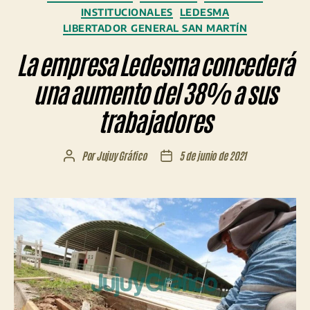
INSTITUCIONALES
LEDESMA
LIBERTADOR GENERAL SAN MARTÍN
La empresa Ledesma concederá
una aumento del 38% a sus
trabajadores
Por
Jujuy Gráfico
5 de junio de 2021
Autor
Fecha
de
de
la
la
entrada
entrada