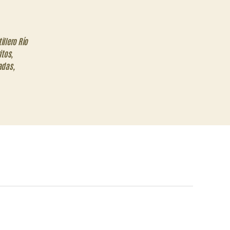
illero Río
itos
,
adas
,