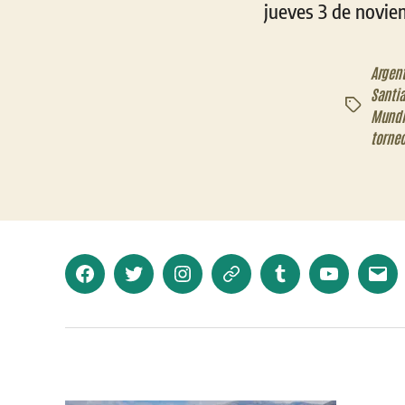
jueves 3 de noviem
Argen
Santi
Etiquetas
Mundi
torne
Facebook
Twitter
Instagram
Telegram
Tumblr
YouTube
Corr
elec