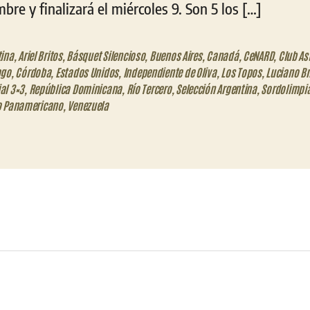
bre y finalizará el miércoles 9. Son 5 los […]
tina
,
Ariel Britos
,
Básquet Silencioso
,
Buenos Aires
,
Canadá
,
CeNARD
,
Club Ast
ago
,
Córdoba
,
Estados Unidos
,
Independiente de Oliva
,
Los Topos
,
Luciano Br
al 3×3
,
República Dominicana
,
Río Tercero
,
Selección Argentina
,
Sordolimpi
o Panamericano
,
Venezuela
eo
trónico