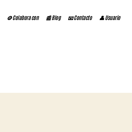
🪙 Colabora con
📰 Blog
📧 Contacto
👤 Usuario