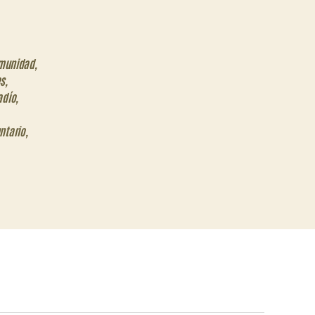
munidad
,
es
,
adío
,
untario
,