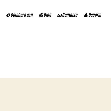
🪙 Colabora con
📰 Blog
📧 Contacto
👤 Usuario