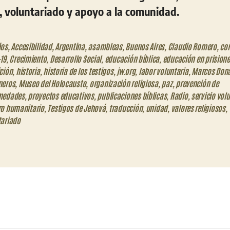
a, voluntariado y apoyo a la comunidad.
ños
,
Accesibilidad
,
Argentina
,
asambleas
,
Buenos Aires
,
Claudio Romero
,
co
19
,
Crecimiento
,
Desarrollo Social
,
educación bíblica
,
educación en prision
ción
,
historia
,
historia de los testigos
,
jw.org
,
labor voluntaria
,
Marcos Don
neros
,
Museo del Holocausto
,
organización religiosa
,
paz
,
prevención de
medades
,
proyectos educativos
,
publicaciones bíblicas
,
Radio
,
servicio vol
ro humanitario
,
Testigos de Jehová
,
traducción
,
unidad
,
valores religiosos
,
tariado
eo
trónico