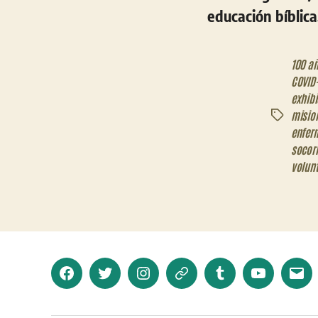
educación bíblic
100 a
COVID-
exhibi
misio
Etiquetas
enfer
socor
volun
Facebook
Twitter
Instagram
Telegram
Tumblr
YouTube
Corr
elec