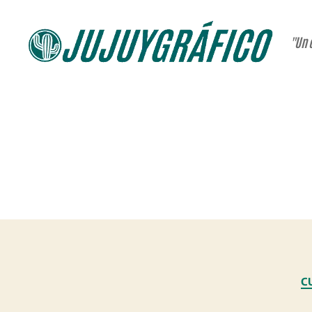
"Un 
JUJUYGRÁFICO
C