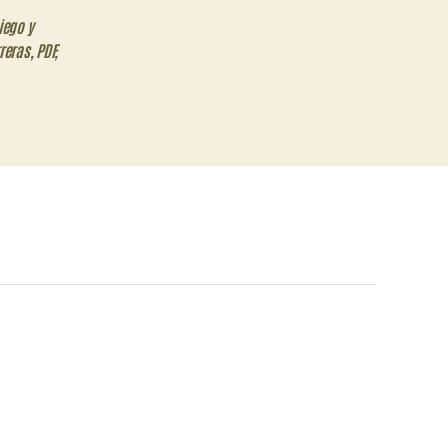
iego y
reras
,
PDF
,