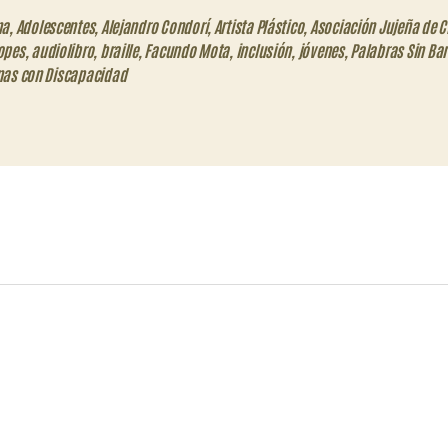
na
,
Adolescentes
,
Alejandro Condorí
,
Artista Plástico
,
Asociación Jujeña de C
opes
,
audiolibro
,
braille
,
Facundo Mota
,
inclusión
,
jóvenes
,
Palabras Sin Bar
nas con Discapacidad
eo
trónico