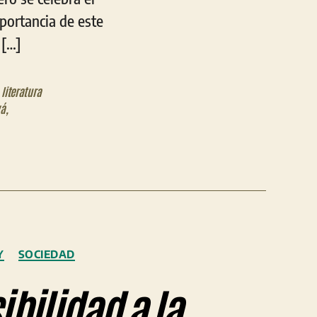
mportancia de este
 […]
,
literatura
vá
,
Y
SOCIEDAD
bilidad a la