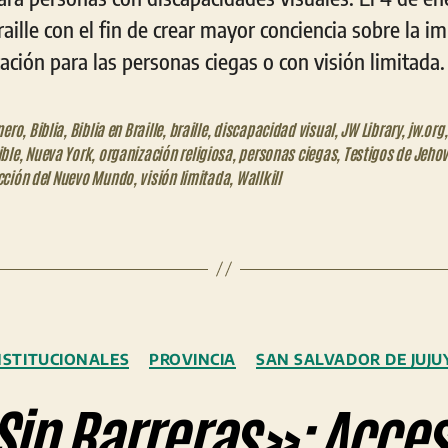
aille con el fin de crear mayor conciencia sobre la i
ción para las personas ciegas o con visión limitada.
nero
,
Biblia
,
Biblia en Braille
,
braille
,
discapacidad visual
,
JW Library
,
jw.org
ble
,
Nueva York
,
organización religiosa
,
personas ciegas
,
Testigos de Jeho
cción del Nuevo Mundo
,
visión limitada
,
Wallkill
Categorías
NSTITUCIONALES
PROVINCIA
SAN SALVADOR DE JUJU
in Barreras»: Accesi