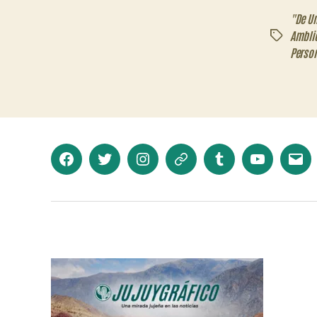
"De U
Ambli
Etiquetas
Perso
Facebook
Twitter
Instagram
Telegram
Tumblr
YouTube
Corr
elec