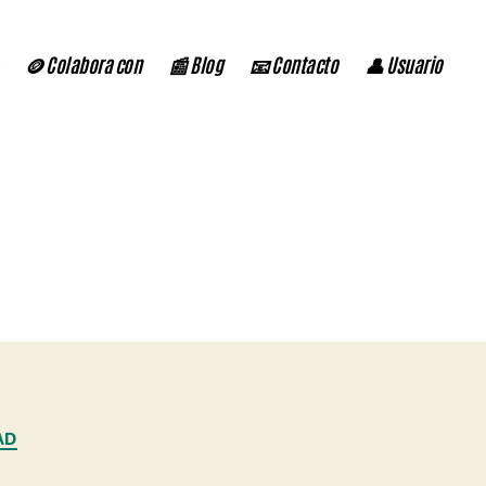
🪙 Colabora con
📰 Blog
📧 Contacto
👤 Usuario
AD