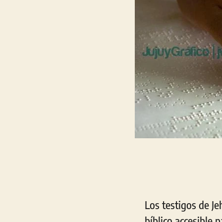
Los testigos de Je
bíblico accesible 