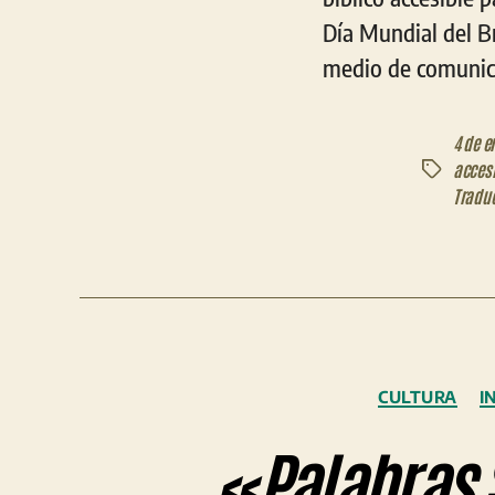
Día Mundial del Br
medio de comunica
4 de e
accesi
Etiquetas
Tradu
CULTURA
I
«Palabras S