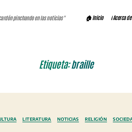
🏠 Inicio
ℹ️ Acerca de
cardón pinchando en las noticias"
Etiqueta:
braille
Categorías
ULTURA
LITERATURA
NOTICIAS
RELIGIÓN
SOCIED