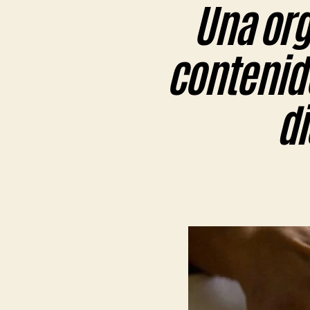
Una org
contenid
di