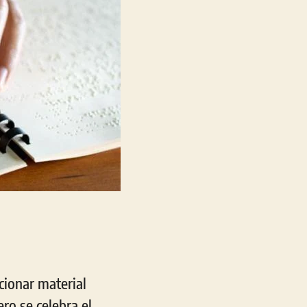
cionar material
ro se celebra el