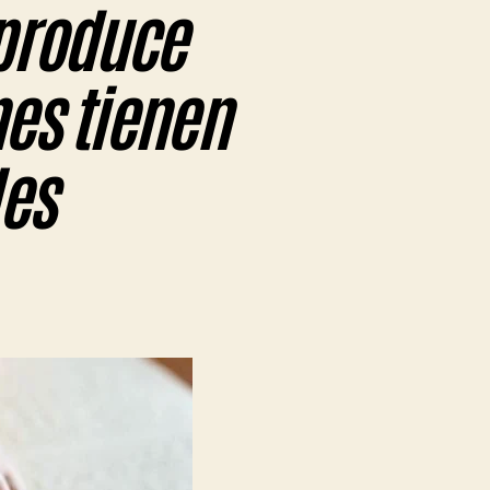
 produce
es tienen
les