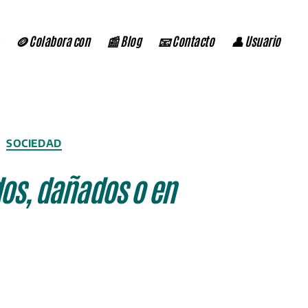
🪙 Colabora con
📰 Blog
📧 Contacto
👤 Usuario
SOCIEDAD
os, dañados o en