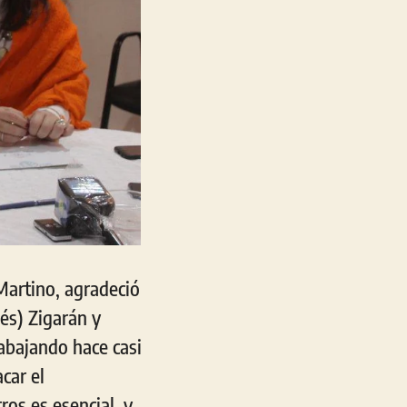
 Martino, agradeció
nés) Zigarán y
abajando hace casi
car el
os es esencial, y