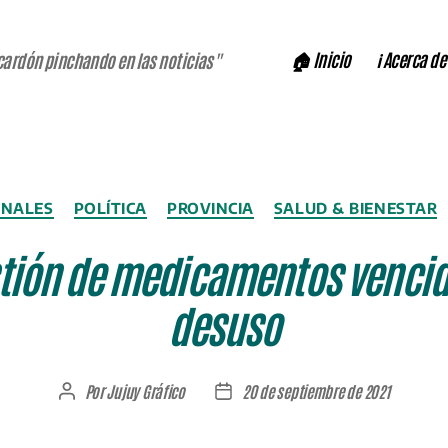
🏠 Inicio
ℹ️ Acerca de
cardón pinchando en las noticias"
Categorías
ONALES
POLÍTICA
PROVINCIA
SALUD & BIENESTAR
ión de medicamentos vencid
desuso
Por
Jujuy Gráfico
20 de septiembre de 2021
Autor
Fecha
de
de
la
la