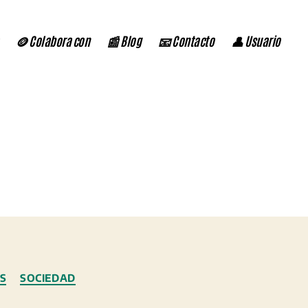
🪙 Colabora con
📰 Blog
📧 Contacto
👤 Usuario
S
SOCIEDAD