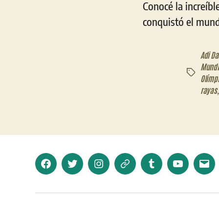
Conocé la increíbl
conquistó el mundo
Adi Da
Mundia
Etiquetas
Olímp
rayas
Facebook
Twitter
Instagram
Telegram
Tumblr
YouTube
Corr
elec