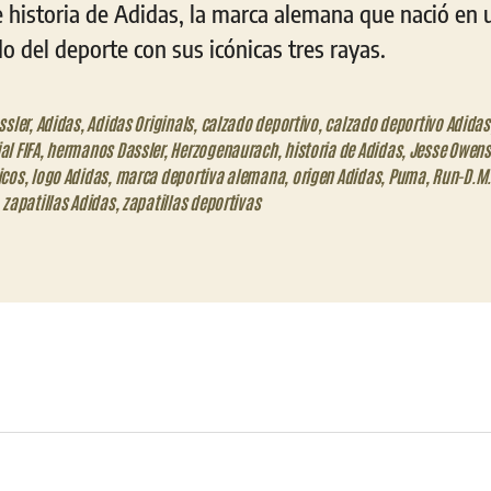
e historia de Adidas, la marca alemana que nació en 
 del deporte con sus icónicas tres rayas.
ssler
,
Adidas
,
Adidas Originals
,
calzado deportivo
,
calzado deportivo Adidas
l FIFA
,
hermanos Dassler
,
Herzogenaurach
,
historia de Adidas
,
Jesse Owens
icos
,
logo Adidas
,
marca deportiva alemana
,
origen Adidas
,
Puma
,
Run-D.M.
,
zapatillas Adidas
,
zapatillas deportivas
eo
trónico