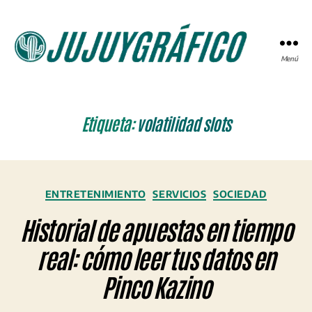
Menú
JUJUYGRÁFICO
Etiqueta:
volatilidad slots
Categorías
ENTRETENIMIENTO
SERVICIOS
SOCIEDAD
Historial de apuestas en tiempo
real: cómo leer tus datos en
Pinco Kazino