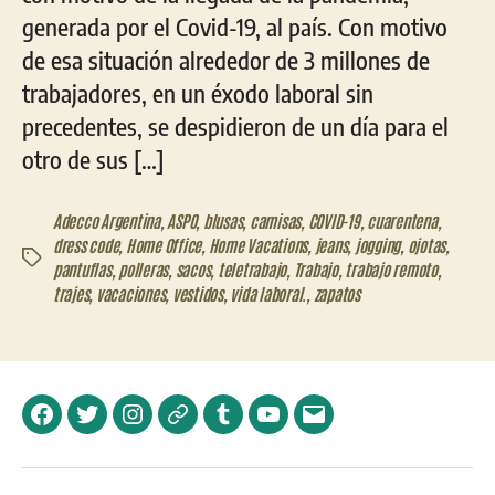
generada por el Covid-19, al país. Con motivo
de esa situación alrededor de 3 millones de
trabajadores, en un éxodo laboral sin
precedentes, se despidieron de un día para el
otro de sus […]
Adecco Argentina
,
ASPO
,
blusas
,
camisas
,
COVID-19
,
cuarentena
,
dress code
,
Home Office
,
Home Vacations
,
jeans
,
jogging
,
ojotas
,
Etiquetas
pantuflas
,
polleras
,
sacos
,
teletrabajo
,
Trabajo
,
trabajo remoto
,
trajes
,
vacaciones
,
vestidos
,
vida laboral.
,
zapatos
Facebook
Twitter
Instagram
Telegram
Tumblr
YouTube
Correo
electrónico