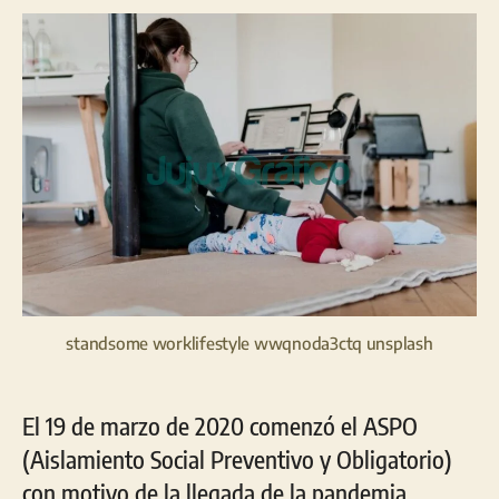
entrada
entrada
standsome worklifestyle wwqnoda3ctq unsplash
El 19 de marzo de 2020 comenzó el ASPO
(Aislamiento Social Preventivo y Obligatorio)
con motivo de la llegada de la pandemia,