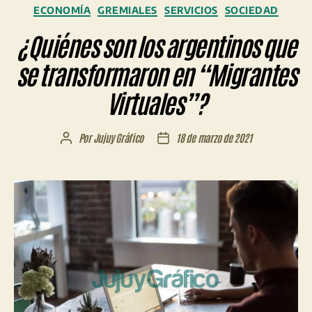
Categorías
ECONOMÍA
GREMIALES
SERVICIOS
SOCIEDAD
¿Quiénes son los argentinos que
se transformaron en “Migrantes
Virtuales”?
Por
Jujuy Gráfico
18 de marzo de 2021
Autor
Fecha
de
de
la
la
entrada
entrada