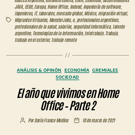
JAVA
,
EEUU
,
Europa
,
Home Office
,
Indeed
,
ingeniería de software
,
ingenieros
,
IT
,
laborales
,
mercado global
,
México
,
migración virtual
,
Migrantes Virtuales
,
MonsterJobs
,
o
,
profesionales argentinos
,
Etiquetas
profesionales de la salud
,
salarios
,
seguridad informática
,
talento
argentino
,
Tecnologías de la Información
,
teletrabajo
,
Trabajo
,
trabajo en el exterior
,
trabajo remoto
Categorías
ANÁLISIS & OPINÓN
ECONOMÍA
GREMIALES
SOCIEDAD
El año que vivimos en Home
Office – Parte 2
Por
Darío Franco Medina
10 de marzo de 2021
Autor
Fecha
de
de
la
la