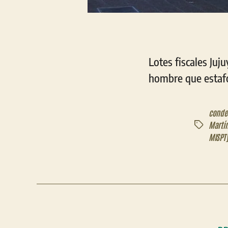
Lotes fiscales Juj
hombre que estafó
conde
Martí
Etiquetas
MISPT