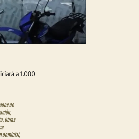
iciará a 1.000
cados de
ación
,
la
,
Obras
ca
n dominial
,