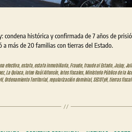
uy: condena histórica y confirmada de 7 años de prisió
 a más de 20 familias con tierras del Estado.
na efectiva
,
estafa
,
estafa inmobiliaria
,
Fraude
,
fraude al Estado
,
Jujuy
,
Juli
nez
,
La Quiaca
,
loteo Raúl Alfonsín
,
lotes fiscales
,
Ministerio Público de la A
yV
,
Ordenamiento Territorial
,
regularización dominial
,
SECOTyH
,
tierras fisca
Categorías