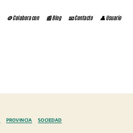
🪙 Colabora con
📰 Blog
📧 Contacto
👤 Usuario
S
PROVINCIA
SOCIEDAD