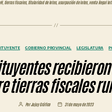
yH
,
tierras fiscales
,
titularidad de lotes
,
usurpación de lotes
,
venta ilegal lot
Categorías
ITUYENTE
GOBIERNO PROVINCIAL
LEGISLATURA
P
ituyentes recibieron
e tierras fiscales ru
Por
Jujuy Gráfico
31 de mayo de 2023
Autor
Fecha
de
de