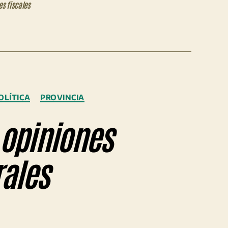
es fiscales
OLÍTICA
PROVINCIA
 opiniones
rales