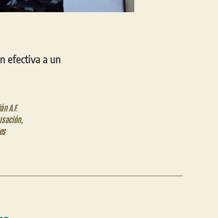
n efectiva a un
án A.F.
cusación
,
les