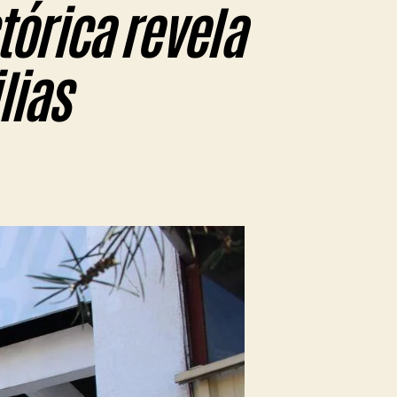
tórica revela
lias