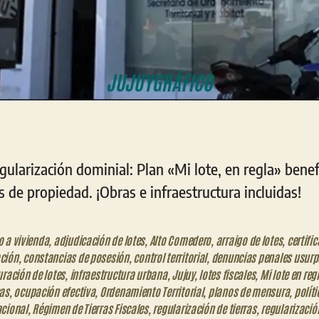
gularización dominial: Plan «Mi lote, en regla» benef
os de propiedad. ¡Obras e infraestructura incluidas!
 a vivienda
,
adjudicación de lotes
,
Alto Comedero
,
arraigo de lotes
,
certifi
ción
,
constancias de posesión
,
control territorial
,
denuncias penales usurp
uración de lotes
,
infraestructura urbana
,
Jujuy
,
lotes fiscales
,
Mi lote en reg
cas
,
ocupación efectiva
,
Ordenamiento Territorial
,
planos de mensura
,
políti
acional
,
Régimen de Tierras Fiscales
,
regularización de tierras
,
regularizació