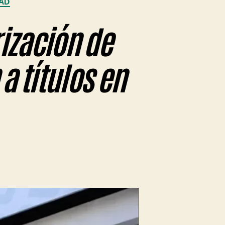
AD
ización de
a títulos en