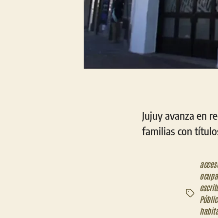
Jujuy avanza en re
familias con títul
acceso
ocupa
escrit
Etiquetas
Públi
habit